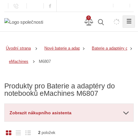
0
☰
Úvodní strana
Nové baterie a adaptéry
Baterie a adaptéry do no
M6807
eMachines
Produkty pro Baterie a adaptéry do
notebooků eMachines M6807
Zobrazit nákupního asistenta
O
T
Ř
2
položek