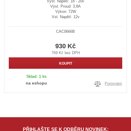
Výst. Napětí: 18 - 20v
Výst. Proud: 3,8A
Výkon: 72W
Vst. Napětí: 12v
CAC0666B
930 Kč
769 Kč bez DPH
KOUPIT
Sklad:
1 ks
na eshopu
Porovnání
PŘIHLAŠTE SE K ODBĚRU NOVINEK: