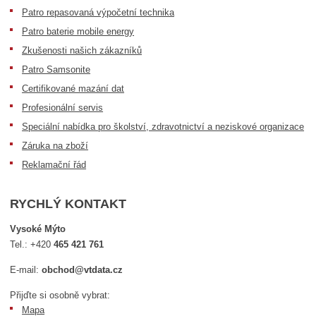
Patro repasovaná výpočetní technika
Patro baterie mobile energy
Zkušenosti našich zákazníků
Patro Samsonite
Certifikované mazání dat
Profesionální servis
Speciální nabídka pro školství, zdravotnictví a neziskové organizace
Záruka na zboží
Reklamační řád
RYCHLÝ KONTAKT
Vysoké Mýto
Tel.:
+420
465 421 761
E-mail:
obchod@vtdata.cz
Přijďte si osobně vybrat:
Mapa