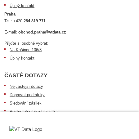
Úplný kontakt
Praha
Tel.:
+420
284 819 771
E-mail:
obchod.praha@vtdata.cz
Přijďte si osobně vybrat:
Na Košince 106/3
Úplný kontakt
ČASTÉ DOTAZY
Nejčastější dotazy
Dopravní podmínky
Sledování zásilek
Postup při převzetí zásilky
Informace k dostupnosti zboží
Obecné informace