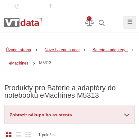
0
☰
Úvodní strana
Nové baterie a adaptéry
Baterie a adaptéry do no
M5313
eMachines
Produkty pro Baterie a adaptéry do
notebooků eMachines M5313
Zobrazit nákupního asistenta
O
T
Ř
1
položek