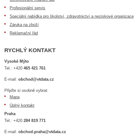
Profesionální servis
Speciální nabídka pro školství, zdravotnictví a neziskové organizace
Záruka na zboží
Reklamační řád
RYCHLÝ KONTAKT
Vysoké Mýto
Tel.:
+420
465 421 761
E-mail:
obchod@vtdata.cz
Přijďte si osobně vybrat:
Mapa
Úplný kontakt
Praha
Tel.:
+420
284 819 771
E-mail:
obchod.praha@vtdata.cz