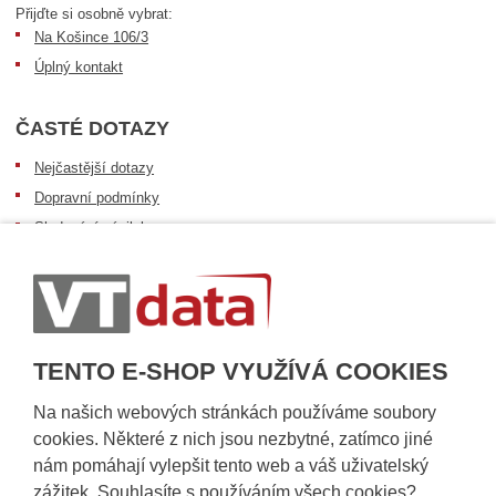
Přijďte si osobně vybrat:
Na Košince 106/3
Úplný kontakt
ČASTÉ DOTAZY
Nejčastější dotazy
Dopravní podmínky
Sledování zásilek
Postup při převzetí zásilky
Informace k dostupnosti zboží
Obecné informace
TENTO E-SHOP VYUŽÍVÁ COOKIES
Na našich webových stránkách používáme soubory
cookies. Některé z nich jsou nezbytné, zatímco jiné
nám pomáhají vylepšit tento web a váš uživatelský
zážitek. Souhlasíte s používáním všech cookies?