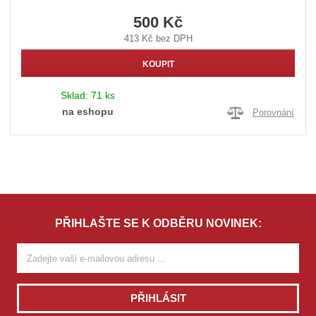
500 Kč
413 Kč bez DPH
KOUPIT
Sklad:
71 ks
na eshopu
Porovnání
PŘIHLAŠTE SE K ODBĚRU NOVINEK:
PŘIHLÁSIT