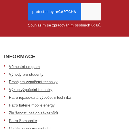
Souhlasím se
zpracováním osobních údajů
.
INFORMACE
Věrnostní program
Výhody pro studenty
Pronájem výpočetní techniky
Výkup výpočetní techniky
Patro repasovaná výpočetní technika
Patro baterie mobile energy
Zkušenosti našich zákazníků
Patro Samsonite
Certifikované mazání dat