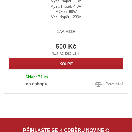
Výst. Napětí: 19v
Výst. Proud: 4,8A
Výkon: 90W
Vst. Napětí: 230v
CAA0666B
500 Kč
413 Kč bez DPH
KOUPIT
Sklad:
71 ks
na eshopu
Porovnání
PŘIHLAŠTE SE K ODBĚRU NOVINEK: