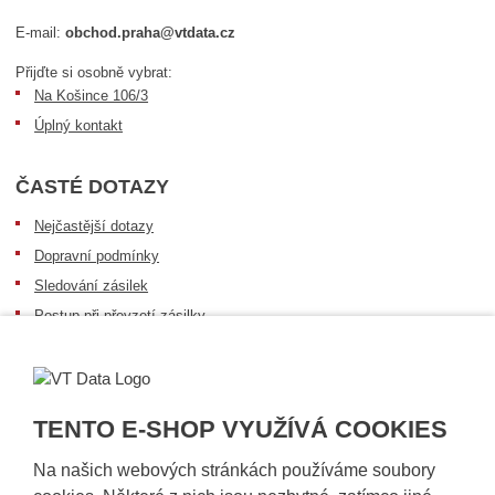
E-mail:
obchod.praha@vtdata.cz
Přijďte si osobně vybrat:
Na Košince 106/3
Úplný kontakt
ČASTÉ DOTAZY
Nejčastější dotazy
Dopravní podmínky
Sledování zásilek
Postup při převzetí zásilky
Informace k dostupnosti zboží
Obecné informace
TENTO E-SHOP VYUŽÍVÁ COOKIES
Na našich webových stránkách používáme soubory