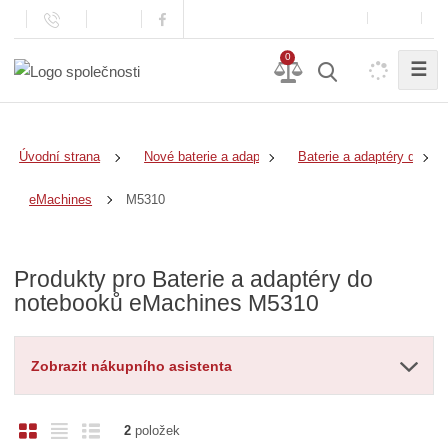
0
☰
Úvodní strana
Nové baterie a adaptéry
Baterie a adaptéry do no
M5310
eMachines
Produkty pro Baterie a adaptéry do
notebooků eMachines M5310
Zobrazit nákupního asistenta
O
T
Ř
2
položek