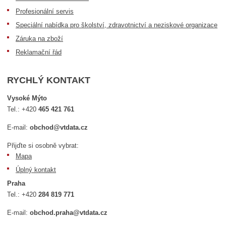
Profesionální servis
Speciální nabídka pro školství, zdravotnictví a neziskové organizace
Záruka na zboží
Reklamační řád
RYCHLÝ KONTAKT
Vysoké Mýto
Tel.:
+420
465 421 761
E-mail:
obchod@vtdata.cz
Přijďte si osobně vybrat:
Mapa
Úplný kontakt
Praha
Tel.:
+420
284 819 771
E-mail:
obchod.praha@vtdata.cz