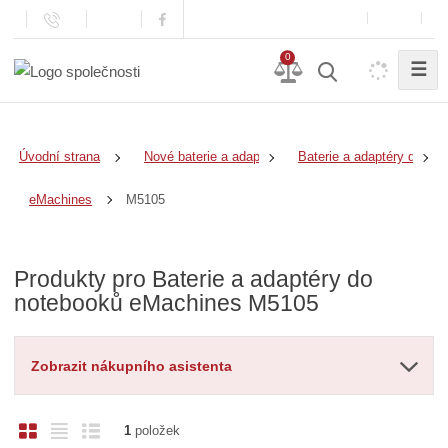
0
☰
Úvodní strana
Nové baterie a adaptéry
Baterie a adaptéry do no
M5105
eMachines
Produkty pro Baterie a adaptéry do
notebooků eMachines M5105
Zobrazit nákupního asistenta
O
T
Ř
1
položek