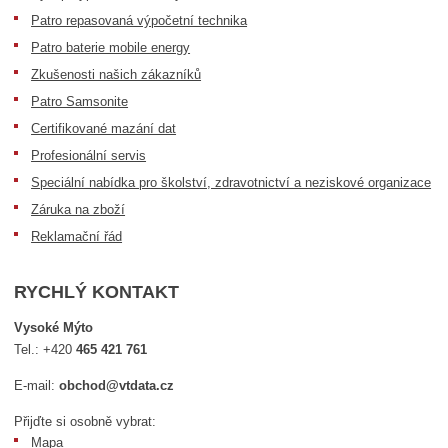
Patro repasovaná výpočetní technika
Patro baterie mobile energy
Zkušenosti našich zákazníků
Patro Samsonite
Certifikované mazání dat
Profesionální servis
Speciální nabídka pro školství, zdravotnictví a neziskové organizace
Záruka na zboží
Reklamační řád
RYCHLÝ KONTAKT
Vysoké Mýto
Tel.:
+420
465 421 761
E-mail:
obchod@vtdata.cz
Přijďte si osobně vybrat:
Mapa