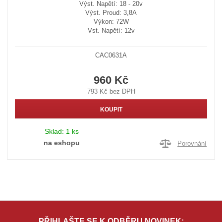
Výst. Napětí: 18 - 20v
Výst. Proud: 3,8A
Výkon: 72W
Vst. Napětí: 12v
CAC0631A
960 Kč
793 Kč bez DPH
KOUPIT
Sklad:
1 ks
na eshopu
Porovnání
PŘIHLAŠTE SE K ODBĚRU NOVINEK: