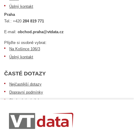
Úplný kontakt
Praha
Tel.:
+420
284 819 771
E-mail:
obchod.praha@vtdata.cz
Přijďte si osobně vybrat:
Na Košince 106/3
Úplný kontakt
ČASTÉ DOTAZY
Nejčastější dotazy
Dopravní podmínky
Sledování zásilek
Postup při převzetí zásilky
Informace k dostupnosti zboží
Obecné informace