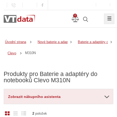
0
☰
Úvodní strana
Nové baterie a adaptéry
Baterie a adaptéry do no
M310N
Clevo
Produkty pro Baterie a adaptéry do
notebooků Clevo M310N
Zobrazit nákupního asistenta
O
T
Ř
2
položek