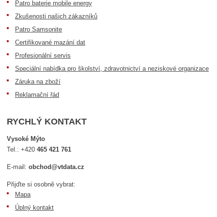
Patro baterie mobile energy
Zkušenosti našich zákazníků
Patro Samsonite
Certifikované mazání dat
Profesionální servis
Speciální nabídka pro školství, zdravotnictví a neziskové organizace
Záruka na zboží
Reklamační řád
RYCHLÝ KONTAKT
Vysoké Mýto
Tel.:
+420
465 421 761
E-mail:
obchod@vtdata.cz
Přijďte si osobně vybrat:
Mapa
Úplný kontakt