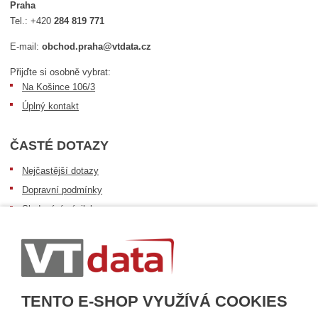
Praha
Tel.:
+420
284 819 771
E-mail:
obchod.praha@vtdata.cz
Přijďte si osobně vybrat:
Na Košince 106/3
Úplný kontakt
ČASTÉ DOTAZY
Nejčastější dotazy
Dopravní podmínky
Sledování zásilek
Postup při převzetí zásilky
Informace k dostupnosti zboží
Obecné informace
TENTO E-SHOP VYUŽÍVÁ COOKIES