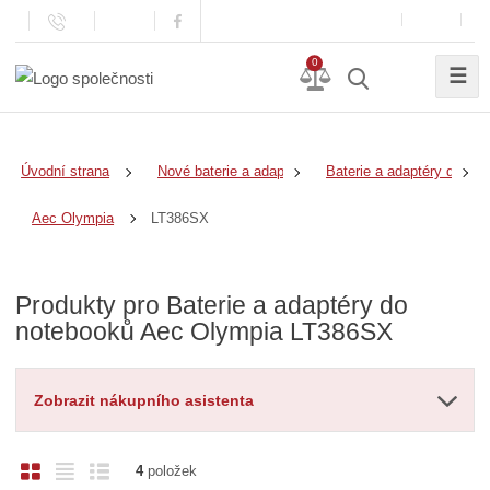
0
☰
Úvodní strana
Nové baterie a adaptéry
Baterie a adaptéry do no
LT386SX
Aec Olympia
Produkty pro Baterie a adaptéry do
notebooků Aec Olympia LT386SX
Zobrazit nákupního asistenta
O
T
Ř
4
položek