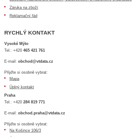
Záruka na zboží
Reklamační řád
RYCHLÝ KONTAKT
Vysoké Mýto
Tel.:
+420
465 421 761
E-mail:
obchod@vtdata.cz
Přijďte si osobně vybrat:
Mapa
Úplný kontakt
Praha
Tel.:
+420
284 819 771
E-mail:
obchod.praha@vtdata.cz
Přijďte si osobně vybrat:
Na Košince 106/3