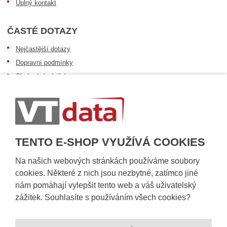
Úplný kontakt
ČASTÉ DOTAZY
Nejčastější dotazy
Dopravní podmínky
Sledování zásilek
Postup při převzetí zásilky
Informace k dostupnosti zboží
Obecné informace
TENTO E-SHOP VYUŽÍVÁ COOKIES
Na našich webových stránkách používáme soubory
cookies. Některé z nich jsou nezbytné, zatímco jiné
nám pomáhají vylepšit tento web a váš uživatelský
zážitek. Souhlasíte s používáním všech cookies?