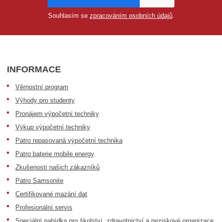
Souhlasím se
zpracováním osobních údajů
.
INFORMACE
Věrnostní program
Výhody pro studenty
Pronájem výpočetní techniky
Výkup výpočetní techniky
Patro repasovaná výpočetní technika
Patro baterie mobile energy
Zkušenosti našich zákazníků
Patro Samsonite
Certifikované mazání dat
Profesionální servis
Speciální nabídka pro školství, zdravotnictví a neziskové organizace