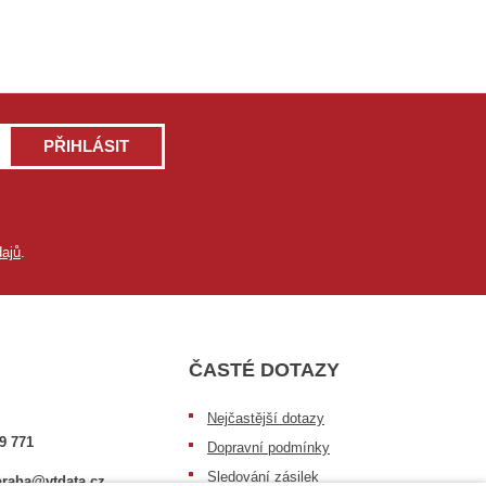
PŘIHLÁSIT
ajů
.
ČASTÉ DOTAZY
Nejčastější dotazy
9 771
Dopravní podmínky
Sledování zásilek
raha@vtdata.cz