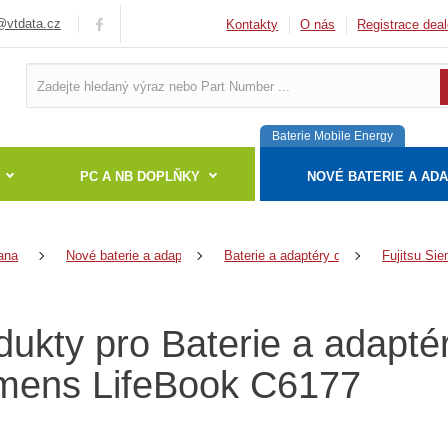
vtdata.cz
Kontakty
O nás
Registrace deal
Baterie Mobile Energy
PC A NB DOPLŇKY
NOVÉ BATERIE A AD
ana
Nové baterie a adaptéry
Baterie a adaptéry do notebooků
Fujitsu Si
dukty pro Baterie a adapté
mens LifeBook C6177