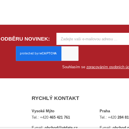
 ODBĚRU NOVINEK:
Souhlasím se
zpracováním osobních úd
RYCHLÝ KONTAKT
Vysoké Mýto
Praha
Tel.:
+420
465 421 761
Tel.:
+420
284 81
E-mail:
obchod@vtdata.cz
E-mail:
obchod.p