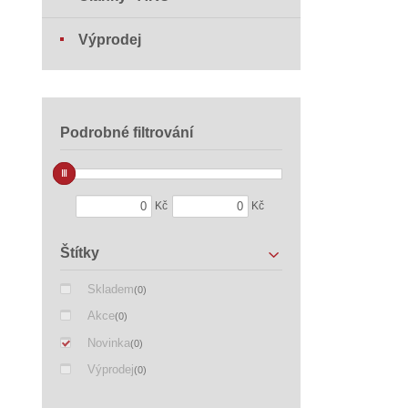
Výprodej
Podrobné filtrování
Kč
Kč
Štítky
Skladem
(0)
Akce
(0)
Novinka
(0)
Výprodej
(0)