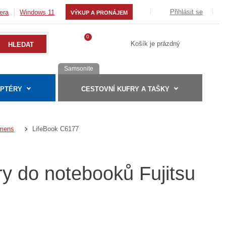
Přihlásit se
era
Windows 11
VÝKUP A PRONÁJEM
0
Košík je prázdný
Samsonite
APTÉRY
CESTOVNÍ KUFRY A TAŠKY
LifeBook C6177
emens
ry do notebooků Fujitsu