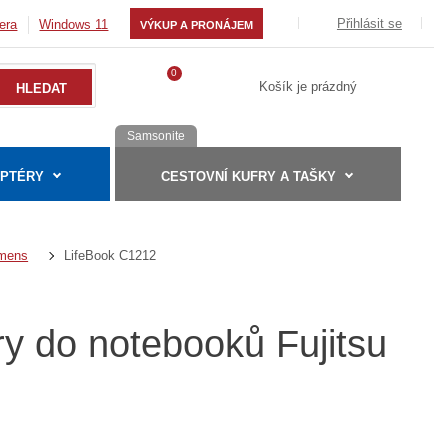
Přihlásit se
era
Windows 11
VÝKUP A PRONÁJEM
0
Košík je prázdný
Samsonite
APTÉRY
CESTOVNÍ KUFRY A TAŠKY
LifeBook C1212
emens
ry do notebooků Fujitsu