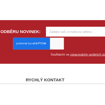
 ODBĚRU NOVINEK:
Souhlasím se
zpracováním osobních úd
RYCHLÝ KONTAKT
Vysoké Mýto
Praha
Tel.:
+420
465 421 761
Tel.:
+420
284 81
E-mail:
obchod@vtdata.cz
E-mail:
obchod.p