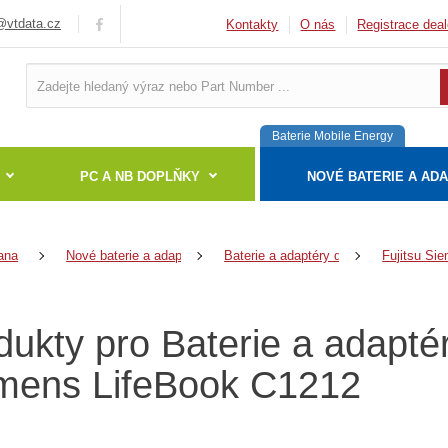
vtdata.cz
Kontakty
O nás
Registrace deal
Baterie Mobile Energy
PC A NB DOPLŇKY
NOVÉ BATERIE A AD
ana
Nové baterie a adaptéry
Baterie a adaptéry do notebooků
Fujitsu Si
dukty pro Baterie a adapté
mens LifeBook C1212