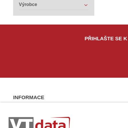
Výrobce
PŘIHLAŠTE SE K
INFORMACE
Věrnostní program
Patro Samsonite
Výhody pro studenty
Certifikované mazání dat
Pronájem výpočetní techniky
Profesionální servis