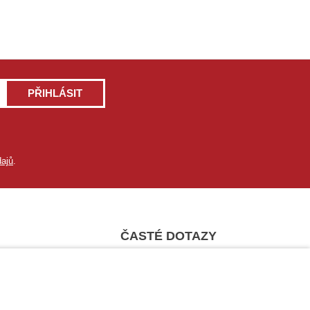
PŘIHLÁSIT
ajů
.
ČASTÉ DOTAZY
Nejčastější dotazy
9 771
Dopravní podmínky
Sledování zásilek
raha@vtdata.cz