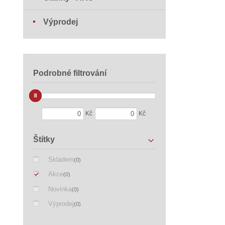
Výprodej
Podrobné filtrování
Kč
Kč
Štítky
Skladem
(0)
Akce
(0)
Novinka
(0)
Výprodej
(0)