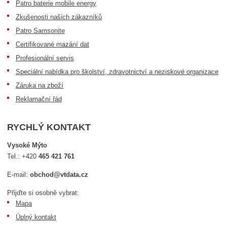
Patro baterie mobile energy
Zkušenosti našich zákazníků
Patro Samsonite
Certifikované mazání dat
Profesionální servis
Speciální nabídka pro školství, zdravotnictví a neziskové organizace
Záruka na zboží
Reklamační řád
RYCHLÝ KONTAKT
Vysoké Mýto
Tel.:
+420
465 421 761
E-mail:
obchod@vtdata.cz
Přijďte si osobně vybrat:
Mapa
Úplný kontakt