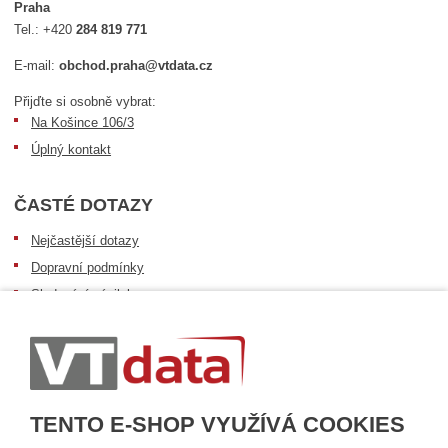
Praha
Tel.:
+420
284 819 771
E-mail:
obchod.praha@vtdata.cz
Přijďte si osobně vybrat:
Na Košince 106/3
Úplný kontakt
ČASTÉ DOTAZY
Nejčastější dotazy
Dopravní podmínky
Sledování zásilek
Postup při převzetí zásilky
Informace k dostupnosti zboží
Obecné informace
TENTO E-SHOP VYUŽÍVÁ COOKIES