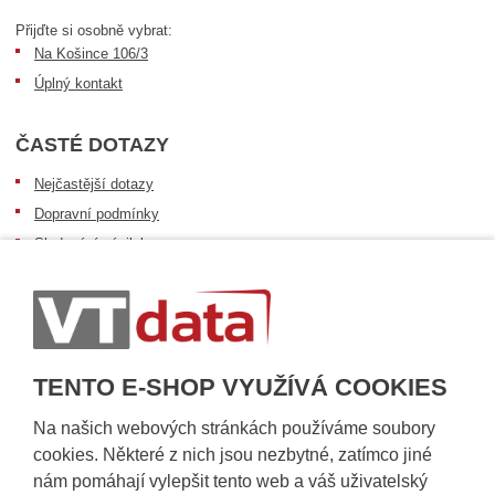
Přijďte si osobně vybrat:
Na Košince 106/3
Úplný kontakt
ČASTÉ DOTAZY
Nejčastější dotazy
Dopravní podmínky
Sledování zásilek
Postup při převzetí zásilky
Informace k dostupnosti zboží
Obecné informace
TENTO E-SHOP VYUŽÍVÁ COOKIES
Na našich webových stránkách používáme soubory
cookies. Některé z nich jsou nezbytné, zatímco jiné
nám pomáhají vylepšit tento web a váš uživatelský