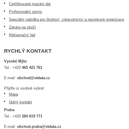
Certifikované mazání dat
Profesionální servis
Speciální nabídka pro školství, zdravotnictví a neziskové organizace
Záruka na zboží
Reklamační řád
RYCHLÝ KONTAKT
Vysoké Mýto
Tel.:
+420
465 421 761
E-mail:
obchod@vtdata.cz
Přijďte si osobně vybrat:
Mapa
Úplný kontakt
Praha
Tel.:
+420
284 819 771
E-mail:
obchod.praha@vtdata.cz