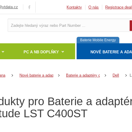
vtdata.cz
Kontakty
O nás
Registrace deal
Baterie Mobile Energy
PC A NB DOPLŇKY
NOVÉ BATERIE A AD
ana
Nové baterie a adaptéry
Baterie a adaptéry do notebooků
Dell
dukty pro Baterie a adapté
itude LST C400ST