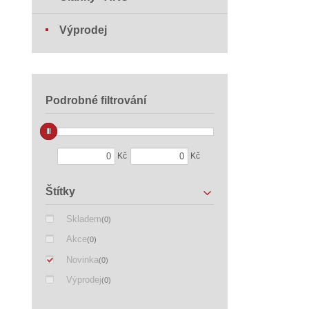
Výprodej
Podrobné filtrování
Kč
Kč
Štítky
Skladem
(0)
Akce
(0)
Novinka
(0)
Výprodej
(0)