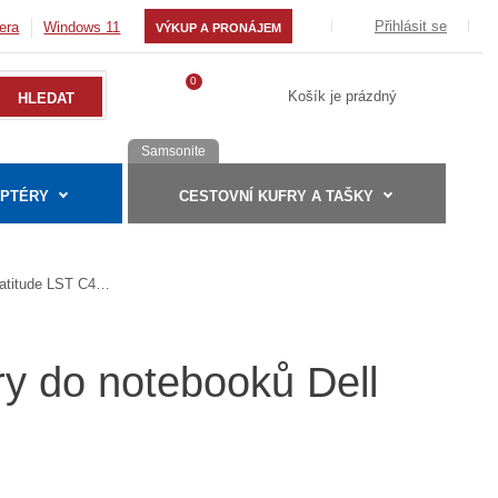
Přihlásit se
era
Windows 11
VÝKUP A PRONÁJEM
0
Košík je prázdný
Samsonite
APTÉRY
CESTOVNÍ KUFRY A TAŠKY
Latitude LST C400ST
ry do notebooků Dell