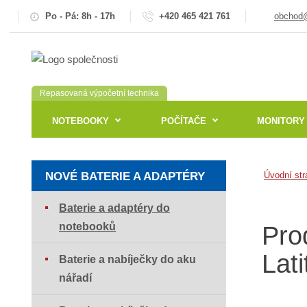
Po - Pá: 8h - 17h
+420 465 421 761
obchod@
Repasovaná výpočetní technika
NOTEBOOKY
POČÍTAČE
MONITORY
NOVÉ BATERIE A ADAPTÉRY
Úvodní str
Baterie a adaptéry do
notebooků
Pro
Lat
Baterie a nabíječky do aku
nářadí