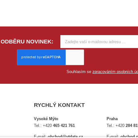
 ODBĚRU NOVINEK:
Souhlasím se
zpracováním osobních úd
RYCHLÝ KONTAKT
Vysoké Mýto
Praha
Tel.:
+420
465 421 761
Tel.:
+420
284 81
E-mail:
obchod@vtdata.cz
E-mail:
obchod.p