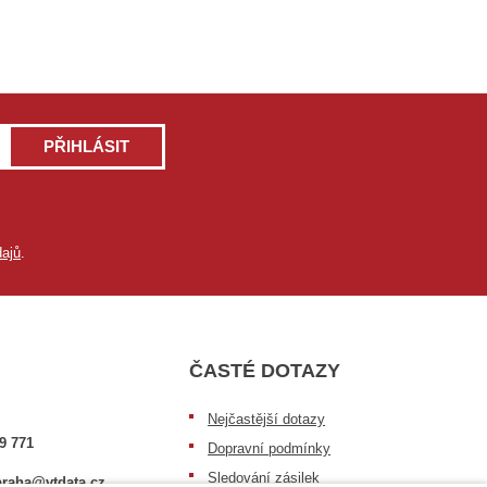
PŘIHLÁSIT
ajů
.
ČASTÉ DOTAZY
Nejčastější dotazy
9 771
Dopravní podmínky
Sledování zásilek
raha@vtdata.cz