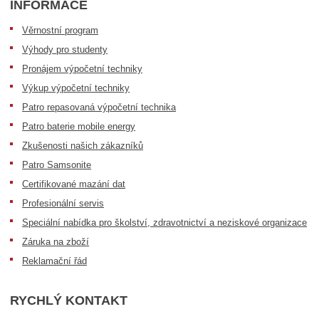
INFORMACE
Věrnostní program
Výhody pro studenty
Pronájem výpočetní techniky
Výkup výpočetní techniky
Patro repasovaná výpočetní technika
Patro baterie mobile energy
Zkušenosti našich zákazníků
Patro Samsonite
Certifikované mazání dat
Profesionální servis
Speciální nabídka pro školství, zdravotnictví a neziskové organizace
Záruka na zboží
Reklamační řád
RYCHLÝ KONTAKT