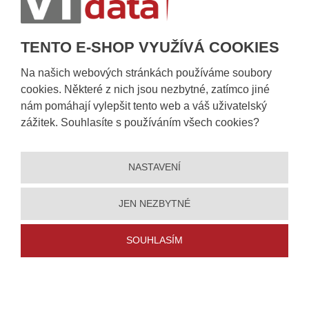
Sledování zásilek
Postup při převzetí zásilky
TENTO E-SHOP VYUŽÍVÁ COOKIES
Informace k dostupnosti zboží
Obecné informace
Na našich webových stránkách používáme soubory
cookies. Některé z nich jsou nezbytné, zatímco jiné
nám pomáhají vylepšit tento web a váš uživatelský
zážitek. Souhlasíte s používáním všech cookies?
NASTAVENÍ
JEN NEZBYTNÉ
© 2026, VT DATA, a.s.
SOUHLASÍM
Prohlášení o přístupnosti
|
Ochrana osobních údajů
|
Mapa stránek
|
|
5% slevu
Nastavení cookies
Vytvořila
eBRÁNA
se a získejte