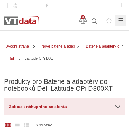
0
☰
Úvodní strana
Nové baterie a adaptéry
Baterie a adaptéry do no
Latitude CPi D300XT
Dell
Produkty pro Baterie a adaptéry do
notebooků Dell Latitude CPi D300XT
Zobrazit nákupního asistenta
O
T
Ř
3
položek