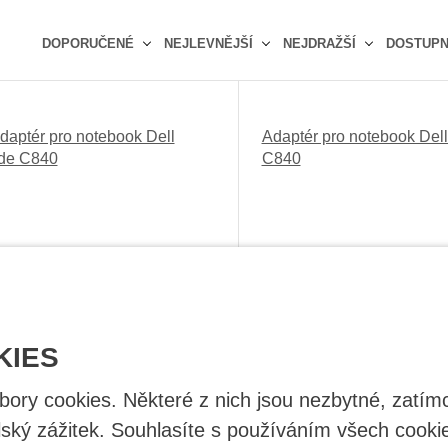
DOPORUČENÉ
NEJLEVNĚJŠÍ
NEJDRAŽŠÍ
DOSTUP
Ř
a
z
daptér pro notebook Dell
Adaptér pro notebook Dell
e
ude C840
C840
n
í
p
r
o
d
u
k
t
KIES
ů
ry cookies. Některé z nich jsou nezbytné, zatímc
Výst. Napětí: 19v
Výst. Proud: 3,2A
lský zážitek. Souhlasíte s používáním všech cooki
Výkon: 60W