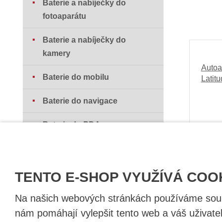
Baterie a nabíječky do
fotoaparátu
Baterie a nabíječky do
kamery
Autoa
Baterie do mobilu
Latit
Baterie do navigace
Baterie do PDA
Baterie do UPS
Baterie do vysavačů
TENTO E-SHOP VYUŽÍVÁ COO
Baterie do elektrokol
Na našich webových stránkách používáme soubo
nám pomáhají vylepšit tento web a váš uživate
Články - AKU