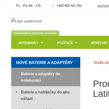
Po - Pá: 8h - 17h
+420 465 421 761
obchod@
Repasovaná výpočetní technika
NOTEBOOKY
POČÍTAČE
MONITORY
NOVÉ BATERIE A ADAPTÉRY
Úvodní str
Baterie a adaptéry do
notebooků
Pro
Lat
Baterie a nabíječky do aku
nářadí