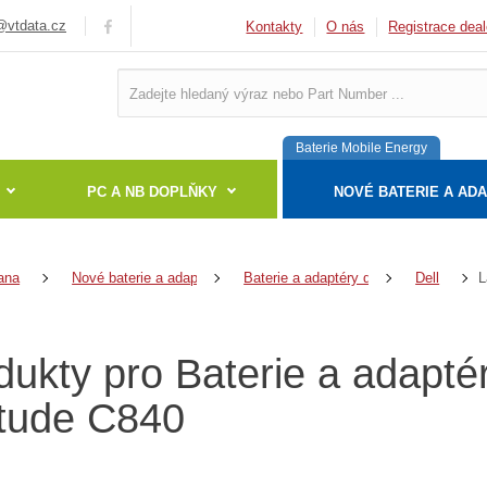
vtdata.cz
Kontakty
O nás
Registrace deal
Baterie Mobile Energy
PC A NB DOPLŇKY
NOVÉ BATERIE A AD
L
ana
Nové baterie a adaptéry
Baterie a adaptéry do notebooků
Dell
dukty pro Baterie a adapté
itude C840