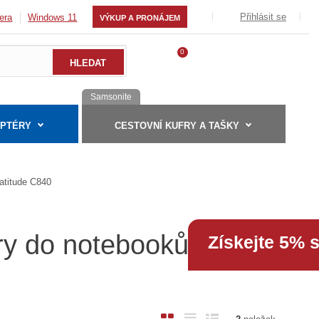
Přihlásit se
era
Windows 11
VÝKUP A PRONÁJEM
0
Samsonite
APTÉRY
CESTOVNÍ KUFRY A TAŠKY
atitude C840
ry do notebooků Dell
Získejte 5% 
O
T
Ř