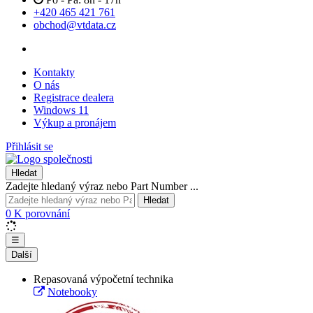
+420 465 421 761
obchod@vtdata.cz
Kontakty
O nás
Registrace dealera
Windows 11
Výkup a pronájem
Přihlásit se
Hledat
Zadejte hledaný výraz nebo Part Number ...
Hledat
0
K porovnání
☰
Další
Repasovaná výpočetní technika
Notebooky