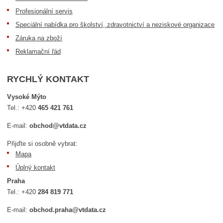
Profesionální servis
Speciální nabídka pro školství, zdravotnictví a neziskové organizace
Záruka na zboží
Reklamační řád
RYCHLÝ KONTAKT
Vysoké Mýto
Tel.:
+420
465 421 761
E-mail:
obchod@vtdata.cz
Přijďte si osobně vybrat:
Mapa
Úplný kontakt
Praha
Tel.:
+420
284 819 771
E-mail:
obchod.praha@vtdata.cz