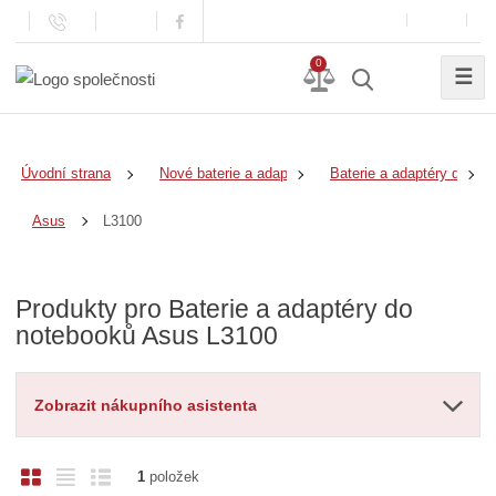
0
☰
Úvodní strana
Nové baterie a adaptéry
Baterie a adaptéry do no
L3100
Asus
Produkty pro Baterie a adaptéry do
notebooků Asus L3100
Zobrazit nákupního asistenta
O
T
Ř
1
položek