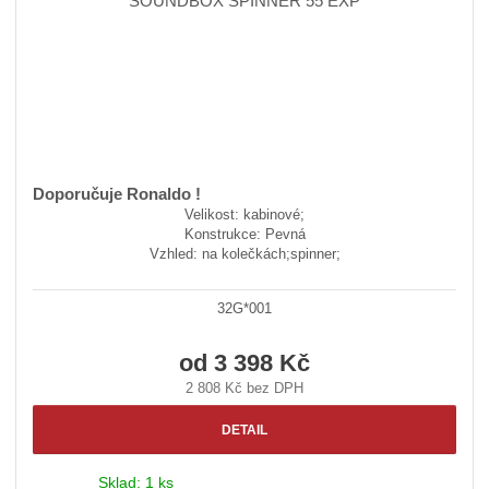
Doporučuje Ronaldo !
Velikost: kabinové;
Konstrukce: Pevná
Vzhled: na kolečkách;spinner;
32G*001
od
3 398 Kč
2 808 Kč bez DPH
DETAIL
Sklad:
1 ks