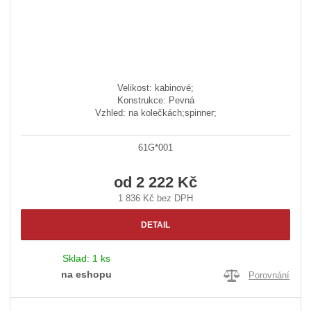
Velikost: kabinové;
Konstrukce: Pevná
Vzhled: na kolečkách;spinner;
61G*001
od
2 222 Kč
1 836 Kč bez DPH
DETAIL
Sklad:
1 ks
na eshopu
Porovnání