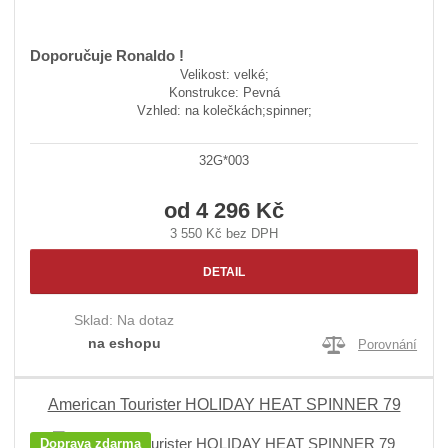
Doporučuje Ronaldo !
Velikost: velké;
Konstrukce: Pevná
Vzhled: na kolečkách;spinner;
32G*003
od
4 296 Kč
3 550 Kč bez DPH
DETAIL
Sklad:
Na dotaz
na eshopu
Porovnání
American Tourister HOLIDAY HEAT SPINNER 79
Doprava zdarma