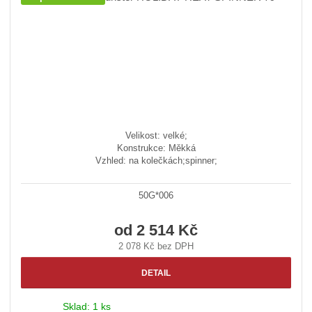
Velikost: velké;
Konstrukce: Měkká
Vzhled: na kolečkách;spinner;
50G*006
od
2 514 Kč
2 078 Kč bez DPH
DETAIL
Sklad:
1 ks