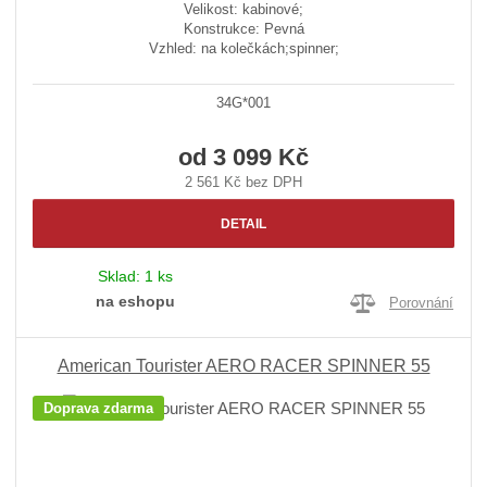
Velikost: kabinové;
Konstrukce: Pevná
Vzhled: na kolečkách;spinner;
34G*001
od
3 099 Kč
2 561 Kč bez DPH
DETAIL
Sklad:
1 ks
na eshopu
Porovnání
American Tourister AERO RACER SPINNER 55
Doprava zdarma