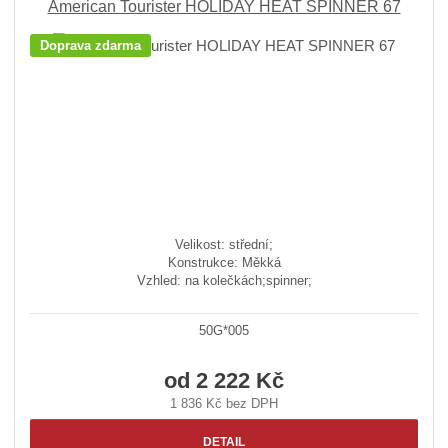
American Tourister HOLIDAY HEAT SPINNER 67
Doprava zdarma
Velikost: střední;
Konstrukce: Měkká
Vzhled: na kolečkách;spinner;
50G*005
od
2 222 Kč
1 836 Kč bez DPH
DETAIL