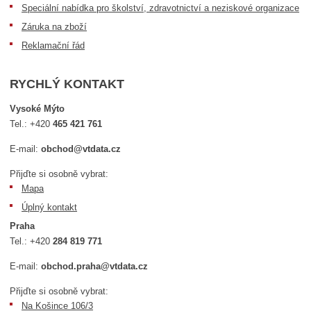
Speciální nabídka pro školství, zdravotnictví a neziskové organizace
Záruka na zboží
Reklamační řád
RYCHLÝ KONTAKT
Vysoké Mýto
Tel.:
+420
465 421 761
E-mail:
obchod@vtdata.cz
Přijďte si osobně vybrat:
Mapa
Úplný kontakt
Praha
Tel.:
+420
284 819 771
E-mail:
obchod.praha@vtdata.cz
Přijďte si osobně vybrat:
Na Košince 106/3