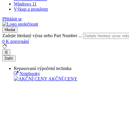
Windows 11
Výkup a pronájem
Přihlásit se
Hledat
Zadejte hledaný výraz nebo Part Number ...
0
K porovnání
☰
Další
Repasovaná výpočetní technika
Notebooky
AKČNÍ CENY