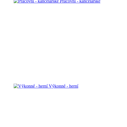
Pracovní - kancelářské
Výkonné - herní