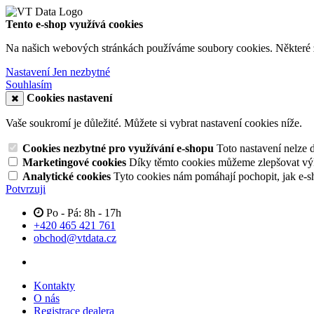
Tento e-shop využívá cookies
Na našich webových stránkách používáme soubory cookies. Některé z n
Nastavení
Jen nezbytné
Souhlasím
Cookies nastavení
Vaše soukromí je důležité. Můžete si vybrat nastavení cookies níže.
Cookies nezbytné pro využívání e-shopu
Toto nastavení nelze 
Marketingové cookies
Díky těmto cookies můžeme zlepšovat výko
Analytické cookies
Tyto cookies nám pomáhají pochopit, jak e-s
Potvrzuji
Po - Pá: 8h - 17h
+420 465 421 761
obchod@vtdata.cz
Kontakty
O nás
Registrace dealera