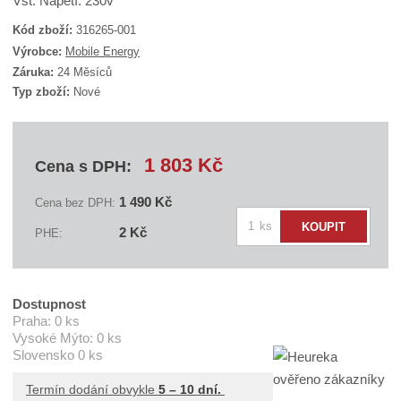
Vst. Napětí: 230v
Kód zboží:
316265-001
K
Výrobce:
Mobile Energy
ó
Záruka:
24 Měsíců
d
Typ zboží:
Nové
d
o
d
a
v
1 803 Kč
Cena s DPH:
a
t
e
1 490 Kč
Cena bez DPH:
l
Z
e
ks
KOUPIT
2 Kč
PHE:
:
m
A
ě
C
n
N
B
i
Dostupnost
3
t
Praha:
0 ks
1
6
Vysoké Mýto:
0 ks
p
2
Slovensko
0 ks
o
6
č
5
Termín dodání obvykle
5 – 10 dní.
-
e