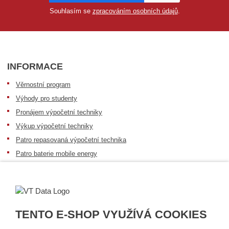
Souhlasím se
zpracováním osobních údajů
.
INFORMACE
Věrnostní program
Výhody pro studenty
Pronájem výpočetní techniky
Výkup výpočetní techniky
Patro repasovaná výpočetní technika
Patro baterie mobile energy
Zkušenosti našich zákazníků
Patro Samsonite
Certifikované mazání dat
Profesionální servis
TENTO E-SHOP VYUŽÍVÁ COOKIES
Speciální nabídka pro školství, zdravotnictví a neziskové organizace