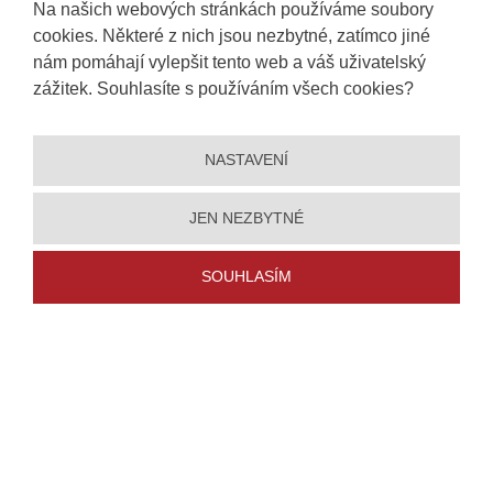
Na našich webových stránkách používáme soubory
Záruka na zboží
cookies. Některé z nich jsou nezbytné, zatímco jiné
Reklamační řád
nám pomáhají vylepšit tento web a váš uživatelský
zážitek. Souhlasíte s používáním všech cookies?
RYCHLÝ KONTAKT
Vysoké Mýto
NASTAVENÍ
Tel.:
+420
465 421 761
E-mail:
obchod@vtdata.cz
JEN NEZBYTNÉ
Přijďte si osobně vybrat:
Mapa
SOUHLASÍM
5% slevu
Úplný kontakt
Praha
se a získejte
Tel.:
+420
284 819 771
E-mail:
obchod.praha@vtdata.cz
 nákup
 ze světa
Přijďte si osobně vybrat:
Na Košince 106/3
rámci
Úplný kontakt