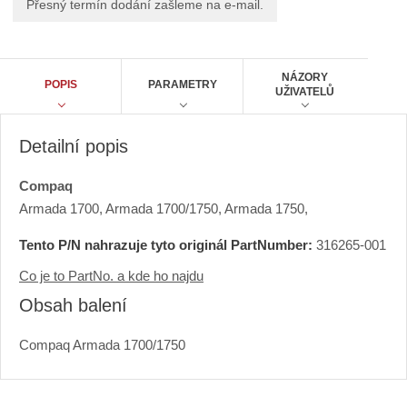
Přesný termín dodání zašleme na e-mail.
0
t
0
1
NÁZORY
POPIS
PARAMETRY
UŽIVATELŮ
Detailní popis
Compaq
Armada 1700, Armada 1700/1750, Armada 1750,
Tento P/N nahrazuje tyto originál PartNumber:
316265-001
Co je to PartNo. a kde ho najdu
Obsah balení
Compaq Armada 1700/1750