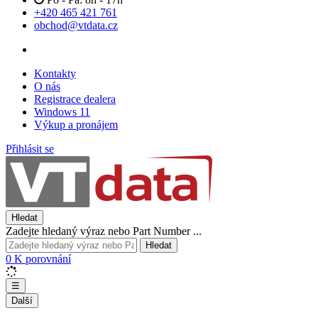
+420 465 421 761
obchod@vtdata.cz
Kontakty
O nás
Registrace dealera
Windows 11
Výkup a pronájem
Přihlásit se
Hledat
Zadejte hledaný výraz nebo Part Number ...
Hledat
0
K porovnání
☰
Další