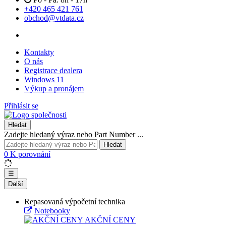
+420 465 421 761
obchod@vtdata.cz
Kontakty
O nás
Registrace dealera
Windows 11
Výkup a pronájem
Přihlásit se
Hledat
Zadejte hledaný výraz nebo Part Number ...
Hledat
0
K porovnání
☰
Další
Repasovaná výpočetní technika
Notebooky
AKČNÍ CENY