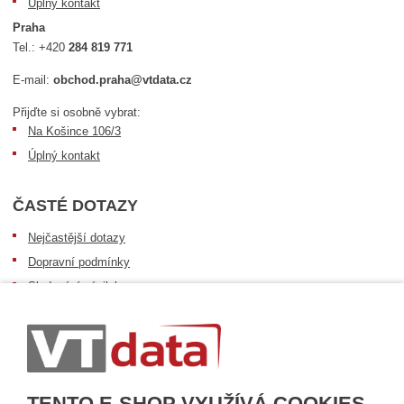
Úplný kontakt
Praha
Tel.:
+420
284 819 771
E-mail:
obchod.praha@vtdata.cz
Přijďte si osobně vybrat:
Na Košince 106/3
Úplný kontakt
ČASTÉ DOTAZY
Nejčastější dotazy
Dopravní podmínky
Sledování zásilek
Postup při převzetí zásilky
Informace k dostupnosti zboží
Obecné informace
TENTO E-SHOP VYUŽÍVÁ COOKIES