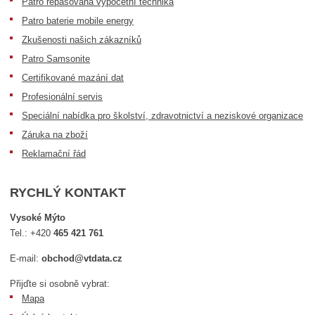
Patro repasovaná výpočetní technika
Patro baterie mobile energy
Zkušenosti našich zákazníků
Patro Samsonite
Certifikované mazání dat
Profesionální servis
Speciální nabídka pro školství, zdravotnictví a neziskové organizace
Záruka na zboží
Reklamační řád
RYCHLÝ KONTAKT
Vysoké Mýto
Tel.:
+420
465 421 761
E-mail:
obchod@vtdata.cz
Přijďte si osobně vybrat:
Mapa