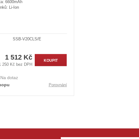
ta: 6600mAh
nků: Li-Ion
SSB-V20CLS/E
1 512 Kč
KOUPIT
1 250 Kč bez DPH
:
Na dotaz
hopu
Porovnání