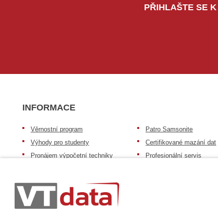
PŘIHLAŠTE SE K
INFORMACE
Věrnostní program
Patro Samsonite
Výhody pro studenty
Certifikované mazání dat
Pronájem výpočetní techniky
Profesionální servis
Výkup výpočetní techniky
Speciální nabídka pro ško
zdravotnictví a neziskov
Patro repasovaná výpočetní
organizace
technika
Záruka na zboží
Patro baterie mobile energy
Reklamační řád