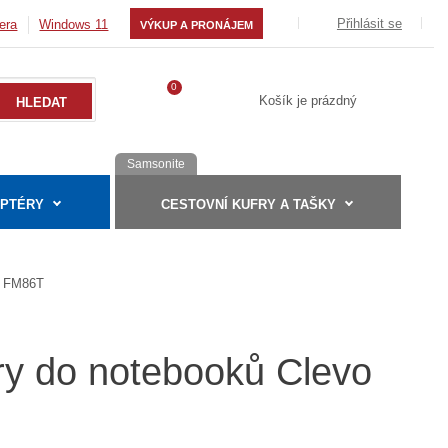
Přihlásit se
era
Windows 11
VÝKUP A PRONÁJEM
0
Košík je prázdný
Samsonite
APTÉRY
CESTOVNÍ KUFRY A TAŠKY
FM86T
ry do notebooků Clevo