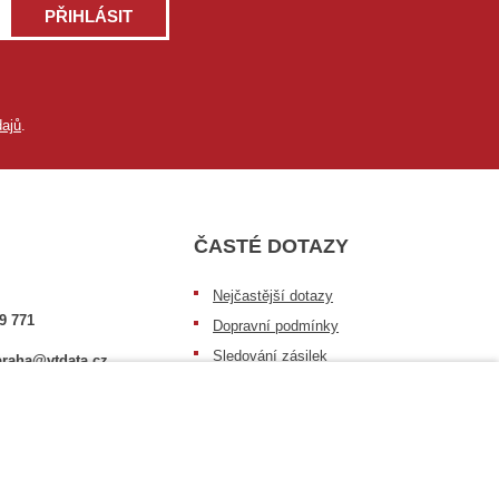
PŘIHLÁSIT
ajů
.
ČASTÉ DOTAZY
Nejčastější dotazy
9 771
Dopravní podmínky
Sledování zásilek
raha@vtdata.cz
Postup při převzetí zásilky
 vybrat:
Informace k dostupnosti zboží
6/3
Obecné informace