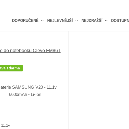
DOPORUČENÉ
NEJLEVNĚJŠÍ
NEJDRAŽŠÍ
DOSTUP
Ř
a
z
e
ie do notebooku Clevo FM86T
n
í
p
ava zdarma
r
o
d
u
k
t
ů
 11,1v