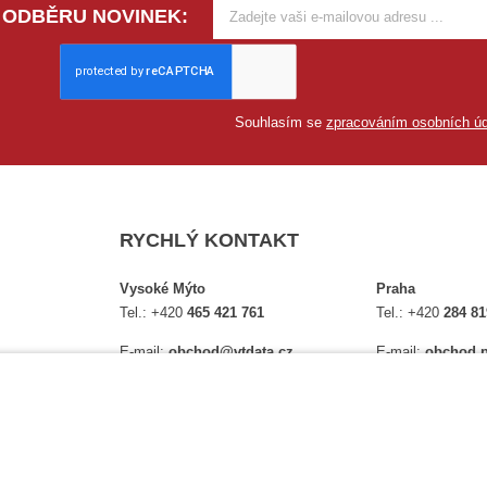
 ODBĚRU NOVINEK:
Souhlasím se
zpracováním osobních úd
RYCHLÝ KONTAKT
Vysoké Mýto
Praha
Tel.:
+420
465 421 761
Tel.:
+420
284 81
E-mail:
obchod@vtdata.cz
E-mail:
obchod.p
lství,
Přijďte si osobně vybrat:
Přijďte si osobně
é
Mapa
Na Košince 10
Úplný kontakt
Úplný kontakt