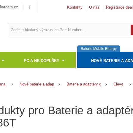
vtdata.cz
Kontakty
O nás
Registrace deal
Baterie Mobile Energy
PC A NB DOPLŇKY
NOVÉ BATERIE A AD
ana
Nové baterie a adaptéry
Baterie a adaptéry do notebooků
Clevo
dukty pro Baterie a adapté
86T