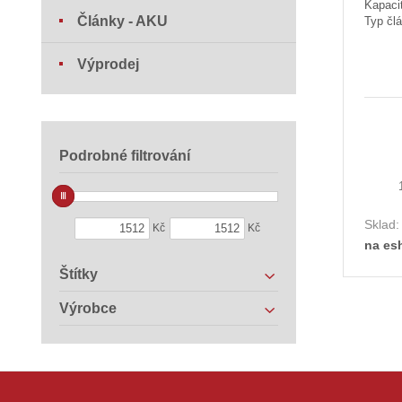
Kapaci
Články - AKU
Typ člá
Výprodej
Podrobné filtrování
Sklad
Kč
Kč
na es
Štítky
Výrobce