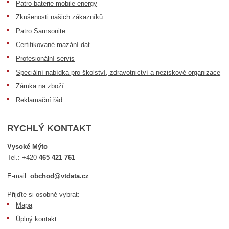
Patro baterie mobile energy
Zkušenosti našich zákazníků
Patro Samsonite
Certifikované mazání dat
Profesionální servis
Speciální nabídka pro školství, zdravotnictví a neziskové organizace
Záruka na zboží
Reklamační řád
RYCHLÝ KONTAKT
Vysoké Mýto
Tel.:
+420
465 421 761
E-mail:
obchod@vtdata.cz
Přijďte si osobně vybrat:
Mapa
Úplný kontakt