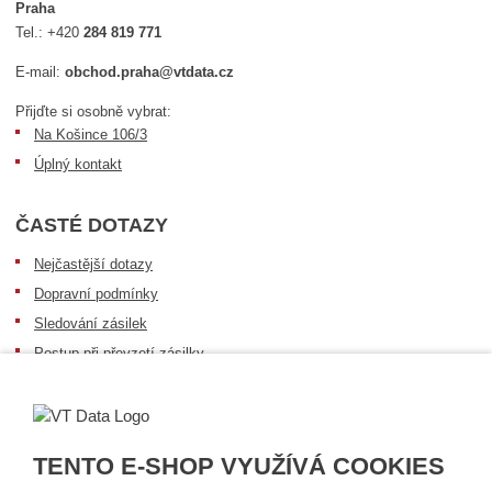
Praha
Tel.:
+420
284 819 771
E-mail:
obchod.praha@vtdata.cz
Přijďte si osobně vybrat:
Na Košince 106/3
Úplný kontakt
ČASTÉ DOTAZY
Nejčastější dotazy
Dopravní podmínky
Sledování zásilek
Postup při převzetí zásilky
Informace k dostupnosti zboží
Obecné informace
TENTO E-SHOP VYUŽÍVÁ COOKIES