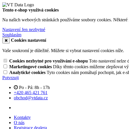
Tento e-shop využívá cookies
Na našich webových stránkách používáme soubory cookies. Některé z n
Nastavení
Jen nezbytné
Souhlasím
Cookies nastavení
Vaše soukromí je důležité. Můžete si vybrat nastavení cookies níže.
Cookies nezbytné pro využívání e-shopu
Toto nastavení nelze 
Marketingové cookies
Díky těmto cookies můžeme zlepšovat výko
Analytické cookies
Tyto cookies nám pomáhají pochopit, jak e-s
Potvrzuji
Po - Pá: 8h - 17h
+420 465 421 761
obchod@vtdata.cz
Kontakty
O nás
Registrace dealera