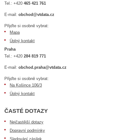
Tel.:
+420
465 421 761
E-mail:
obchod@vtdata.cz
Přijďte si osobně vybrat:
Mapa
Úplný kontakt
Praha
Tel.:
+420
284 819 771
E-mail:
obchod.praha@vtdata.cz
Přijďte si osobně vybrat:
Na Košince 106/3
Úplný kontakt
ČASTÉ DOTAZY
Nejčastější dotazy
Dopravní podmínky
Sledování zásilek