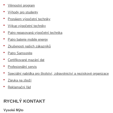
Věrnostní program
Výhody pro studenty
Pronájem výpočetní techniky
Výkup výpočetní techniky
Patro repasovaná výpočetní technika
Patro baterie mobile energy
Zkušenosti našich zákazníků
Patro Samsonite
Certifikované mazání dat
Profesionální servis
Speciální nabídka pro školství, zdravotnictví a neziskové organizace
Záruka na zboží
Reklamační řád
RYCHLÝ KONTAKT
Vysoké Mýto