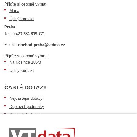
Přijďte si osobně vybrat:
Mapa
Úplný kontakt
Praha
Tel.:
+420
284 819 771
E-mail:
obchod.praha@vtdata.cz
Přijďte si osobně vybrat:
Na Košince 106/3
Úplný kontakt
ČASTÉ DOTAZY
Nejčastější dotazy
Dopravní podmínky
Sledování zásilek
Postup při převzetí zásilky
Informace k dostupnosti zboží