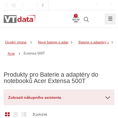
0
☰
Úvodní strana
Nové baterie a adaptéry
Baterie a adaptéry do no
Extensa 500T
Acer
Produkty pro Baterie a adaptéry do
notebooků Acer Extensa 500T
Zobrazit nákupního asistenta
O
T
Ř
3
položek