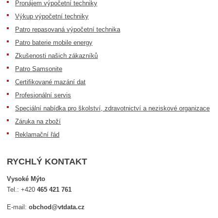
Pronájem výpočetní techniky
Výkup výpočetní techniky
Patro repasovaná výpočetní technika
Patro baterie mobile energy
Zkušenosti našich zákazníků
Patro Samsonite
Certifikované mazání dat
Profesionální servis
Speciální nabídka pro školství, zdravotnictví a neziskové organizace
Záruka na zboží
Reklamační řád
RYCHLÝ KONTAKT
Vysoké Mýto
Tel.:
+420
465 421 761
E-mail:
obchod@vtdata.cz