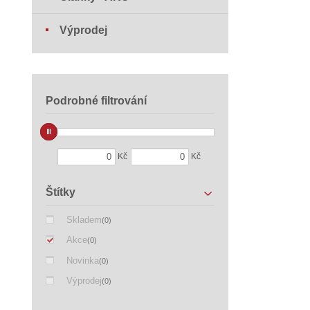
Výprodej
Podrobné filtrování
Kč
Kč
Štítky
Skladem
(0)
Akce
(0)
Novinka
(0)
Výprodej
(0)