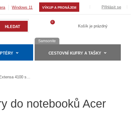
Přihlásit se
era
Windows 11
VÝKUP A PRONÁJEM
0
Košík je prázdný
Samsonite
APTÉRY
CESTOVNÍ KUFRY A TAŠKY
Extensa 4100 serie
ry do notebooků Acer