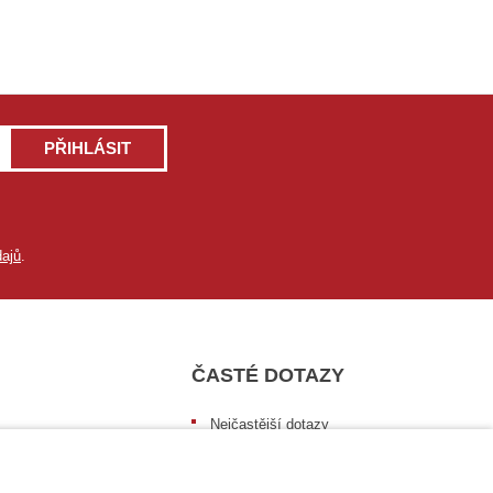
PŘIHLÁSIT
ajů
.
ČASTÉ DOTAZY
Nejčastější dotazy
9 771
Dopravní podmínky
Sledování zásilek
raha@vtdata.cz