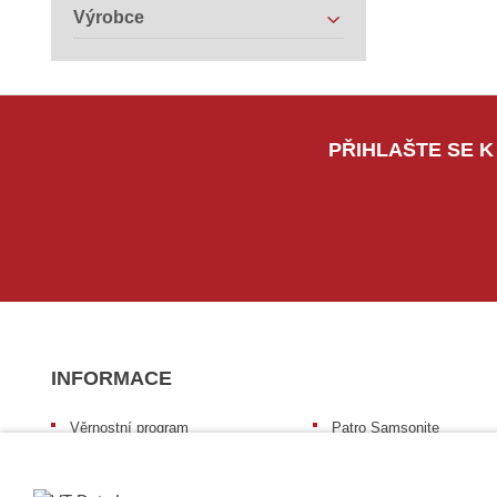
Výrobce
PŘIHLAŠTE SE K
INFORMACE
Věrnostní program
Patro Samsonite
Výhody pro studenty
Certifikované mazání dat
Pronájem výpočetní techniky
Profesionální servis