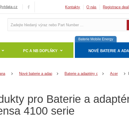
vtdata.cz
Kontakty
O nás
Registrace deal
Baterie Mobile Energy
PC A NB DOPLŇKY
NOVÉ BATERIE A AD
ana
Nové baterie a adaptéry
Baterie a adaptéry do notebooků
Acer
dukty pro Baterie a adapté
ensa 4100 serie