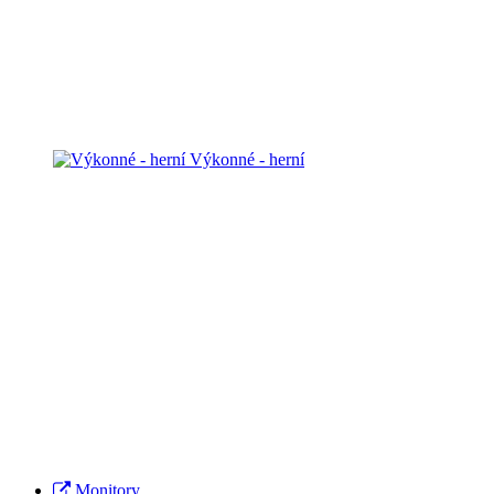
Výkonné - herní
Monitory