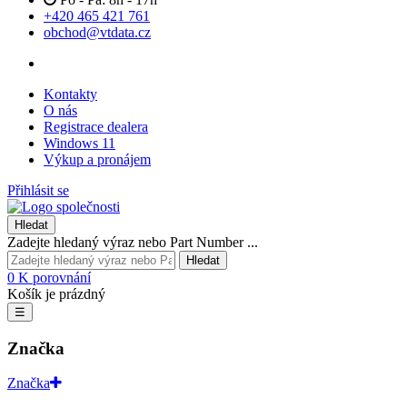
+420 465 421 761
obchod@vtdata.cz
Kontakty
O nás
Registrace dealera
Windows 11
Výkup a pronájem
Přihlásit se
Hledat
Zadejte hledaný výraz nebo Part Number ...
Hledat
0
K porovnání
Košík je prázdný
☰
Značka
Značka