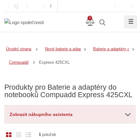
0
☰
Úvodní strana
Nové baterie a adaptéry
Baterie a adaptéry do no
Express 425CXL
Compuadd
Produkty pro Baterie a adaptéry do
notebooků Compuadd Express 425CXL
Zobrazit nákupního asistenta
O
T
Ř
1
položek