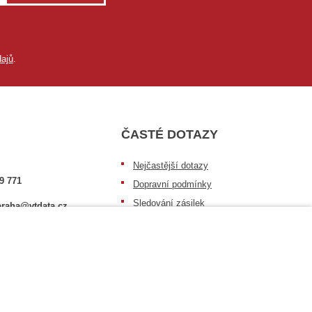
ajů
.
ČASTÉ DOTAZY
Nejčastější dotazy
9 771
Dopravní podmínky
Sledování zásilek
raha@vtdata.cz
Postup při převzetí zásilky
 vybrat:
Informace k dostupnosti zboží
6/3
Obecné informace