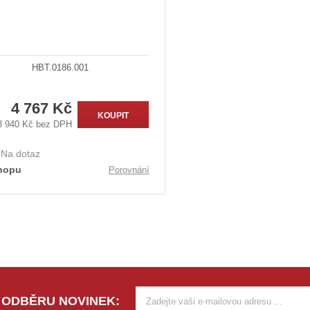
HBT.0186.001
4 767 Kč
KOUPIT
3 940 Kč bez DPH
:
Na dotaz
hopu
Porovnání
 ODBĚRU NOVINEK: