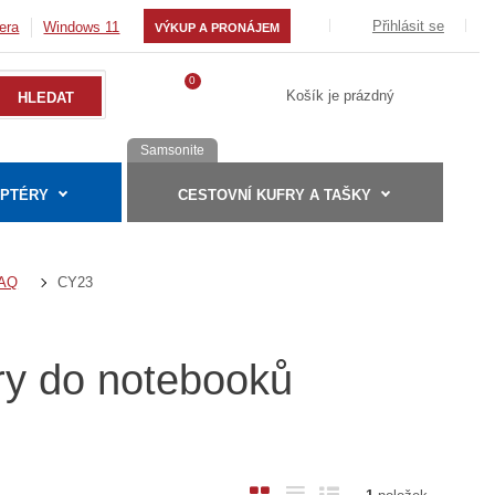
Přihlásit se
era
Windows 11
VÝKUP A PRONÁJEM
0
Košík je prázdný
Samsonite
APTÉRY
CESTOVNÍ KUFRY A TAŠKY
CY23
AQ
ry do notebooků
O
T
Ř