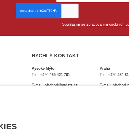
Souhlasím se
zpracováním osobních úd
RYCHLÝ KONTAKT
Vysoké Mýto
Praha
Tel.:
+420
465 421 761
Tel.:
+420
284 81
E-mail:
obchod@vtdata.cz
E-mail:
obchod.p
lství,
Přijďte si osobně vybrat:
Přijďte si osobně
é
Mapa
Na Košince 10
Úplný kontakt
Úplný kontakt
KIES