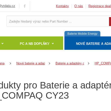
vtdata.cz
Kontakty
O nás
Registrace deal
Baterie Mobile Energy
PC A NB DOPLŇKY
NOVÉ BATERIE A AD
ana
Nové baterie a adaptéry
Baterie a adaptéry do notebooků
HP_COMP
dukty pro Baterie a adapté
_COMPAQ CY23