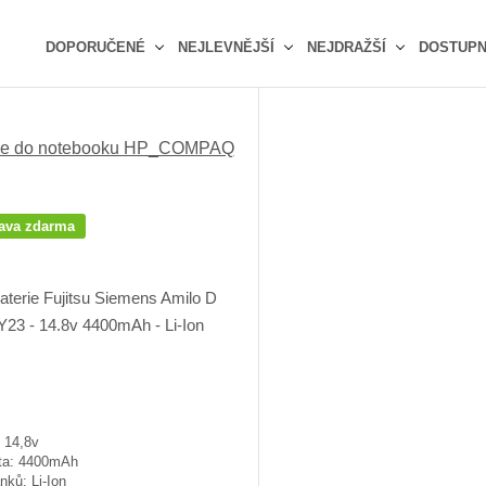
DOPORUČENÉ
NEJLEVNĚJŠÍ
NEJDRAŽŠÍ
DOSTUP
Ř
a
z
rie do notebooku HP_COMPAQ
e
n
í
p
ava zdarma
r
o
d
u
k
t
ů
 14,8v
ta: 4400mAh
nků: Li-Ion