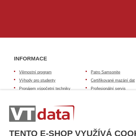
INFORMACE
Věrnostní program
Patro Samsonite
Výhody pro studenty
Certifikované mazání dat
Pronájem výpočetní techniky
Profesionální servis
Výkup výpočetní techniky
Speciální nabídka pro ško
zdravotnictví a neziskov
Patro repasovaná výpočetní
organizace
technika
Záruka na zboží
Patro baterie mobile energy
Reklamační řád
Zkušenosti našich zákazníků
TENTO E-SHOP VYUŽÍVÁ COO