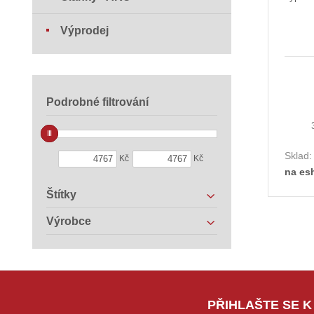
Výprodej
Podrobné filtrování
Sklad
Kč
Kč
na es
Štítky
Výrobce
PŘIHLAŠTE SE K