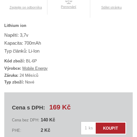
Porovnání
Zeptejte se odborníka
Sdílet stránku
Lithium ion
Napětí: 3,7v
Kapacita: 700mAh
Typ článků: Li-Ion
Kód zboží:
BL-6P
K
Výrobce:
Mobile Energy
ó
Záruka:
24 Měsíců
d
Typ zboží:
Nové
d
o
d
a
v
169 Kč
Cena s DPH:
a
t
e
140 Kč
Cena bez DPH:
l
Z
e
ks
KOUPIT
2 Kč
PHE:
:
m
B