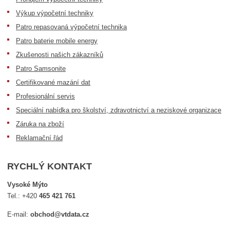
Výkup výpočetní techniky
Patro repasovaná výpočetní technika
Patro baterie mobile energy
Zkušenosti našich zákazníků
Patro Samsonite
Certifikované mazání dat
Profesionální servis
Speciální nabídka pro školství, zdravotnictví a neziskové organizace
Záruka na zboží
Reklamační řád
RYCHLÝ KONTAKT
Vysoké Mýto
Tel.:
+420
465 421 761
E-mail:
obchod@vtdata.cz