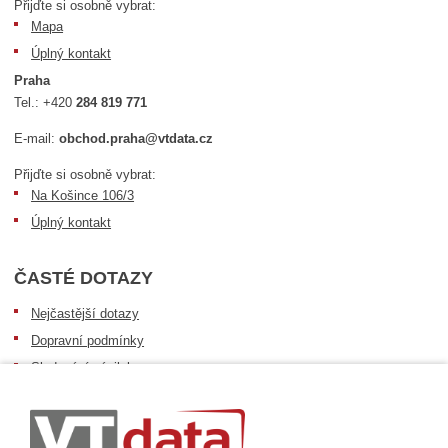
Přijďte si osobně vybrat:
Mapa
Úplný kontakt
Praha
Tel.:
+420
284 819 771
E-mail:
obchod.praha@vtdata.cz
Přijďte si osobně vybrat:
Na Košince 106/3
Úplný kontakt
ČASTÉ DOTAZY
Nejčastější dotazy
Dopravní podmínky
Sledování zásilek
Postup při převzetí zásilky
Informace k dostupnosti zboží
Obecné informace