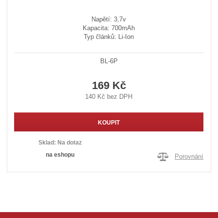
Napětí: 3,7v
Kapacita: 700mAh
Typ článků: Li-Ion
BL-6P
169 Kč
140 Kč bez DPH
KOUPIT
Sklad:
Na dotaz
na eshopu
Porovnání