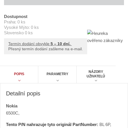
ě
A
n
T
E
i
Dostupnost
B
t
Praha:
0 ks
L
-
Vysoké Mýto:
0 ks
p
6
Slovensko
0 ks
o
P
č
Termín dodání obvykle
5 – 10 dní.
e
Přesný termín dodání zašleme na e-mail.
t
NÁZORY
POPIS
PARAMETRY
UŽIVATELŮ
Detailní popis
Nokia
6500C,
Tento P/N nahrazuje tyto originál PartNumber:
BL 6P,