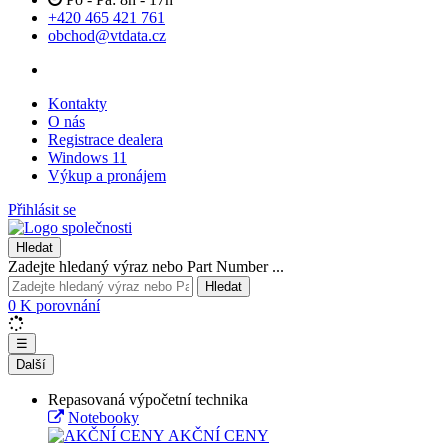
+420 465 421 761
obchod@vtdata.cz
Kontakty
O nás
Registrace dealera
Windows 11
Výkup a pronájem
Přihlásit se
Hledat
Zadejte hledaný výraz nebo Part Number ...
Hledat
0
K porovnání
☰
Další
Repasovaná výpočetní technika
Notebooky
AKČNÍ CENY