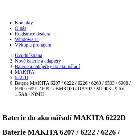
Kontakty
O nás
Registrace dealera
Windows 11
Výkup a pronájem
Úvodní strana
Nové baterie a adaptéry
Baterie a nabíječky do aku nářadí
MAKITA
6222D
Baterie MAKITA 6207 / 6222 / 6226 / 6260 / 6503 / 6908 /
6990 / 6991 / 6992 / BMR100 / DA392 / ML903 - 9.6V
1.5Ah - NiMH
Baterie do aku nářadí MAKITA 6222D
Baterie MAKITA 6207 / 6222 / 6226 /