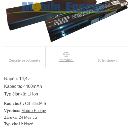
Porovnání
Zeptejte se odborníka
Sdílet stránku
Napětí: 14,4v
Kapacita: 4400mAh
Typ článků: Li-Ion
Kód zboží:
CBI3353A-S
K
Výrobce:
Mobile Energy
ó
Záruka:
24 Měsíců
d
Typ zboží:
Nové
d
o