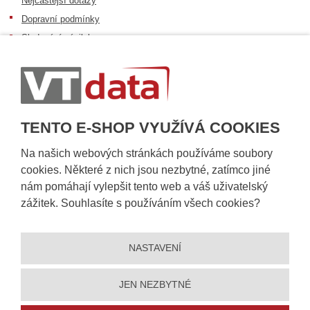
Nejčastější dotazy
Dopravní podmínky
Sledování zásilek
Postup při převzetí zásilky
Informace k dostupnosti zboží
Obecné informace
TENTO E-SHOP VYUŽÍVÁ COOKIES
Na našich webových stránkách používáme soubory
cookies. Některé z nich jsou nezbytné, zatímco jiné
nám pomáhají vylepšit tento web a váš uživatelský
zážitek. Souhlasíte s používáním všech cookies?
NASTAVENÍ
© 2026, VT DATA, a.s.
Prohlášení o přístupnosti
|
Ochrana osobních údajů
|
Mapa stránek
|
|
Nastavení cookies
JEN NEZBYTNÉ
Vytvořila
eBRÁNA