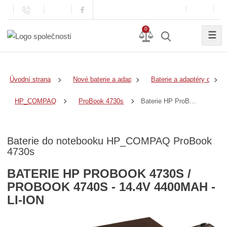
0
☰
Úvodní strana
Nové baterie a adaptéry
Baterie a adaptéry do no
Baterie HP ProBook 4730s / ProBook 4740s - 14.4v 4400mAh - Li-Ion
HP_COMPAQ
ProBook 4730s
Baterie do notebooku HP_COMPAQ ProBook
4730s
BATERIE HP PROBOOK 4730S /
PROBOOK 4740S - 14.4V 4400MAH -
LI-ION