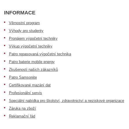
INFORMACE
Věrnostní program
Výhody pro studenty
Pronájem výpočetní techniky
Výkup výpočetní techniky
Patro repasovaná výpočetní technika
Patro baterie mobile energy
Zkušenosti našich zákazníků
Patro Samsonite
Certifikované mazání dat
Profesionální servis
Speciální nabídka pro školství, zdravotnictví a neziskové organizace
Záruka na zboží
Reklamační řád