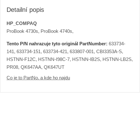
Detailní popis
HP_COMPAQ
ProBook 4730s, ProBook 4740s,
Tento P/N nahrazuje tyto originál PartNumber:
633734-
141, 633734-151, 633734-421, 633807-001, CBI3353A-S,
HSTNN-F12C, HSTNN-I98C-7, HSTNN-IB2S, HSTNN-LB2S,
PR08, QK647AA, QK647UT
Co je to PartNo. a kde ho najdu