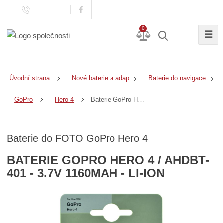
0
☰
Úvodní strana
Nové baterie a adaptéry
Baterie do navigace
Baterie GoPro Hero 4 / AHDBT-401 - 3.7v 1160mAh - Li-Ion
GoPro
Hero 4
Baterie do FOTO GoPro Hero 4
BATERIE GOPRO HERO 4 / AHDBT-
401 - 3.7V 1160MAH - LI-ION