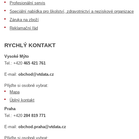
Profesionální servis
Speciální nabídka pro školství, zdravotnictví a neziskové organizace
Záruka na zboží
Reklamační řád
RYCHLÝ KONTAKT
Vysoké Mýto
Tel.:
+420
465 421 761
E-mail:
obchod@vtdata.cz
Přijďte si osobně vybrat:
Mapa
Úplný kontakt
Praha
Tel.:
+420
284 819 771
E-mail:
obchod.praha@vtdata.cz
Přijďte si osobně vybrat: