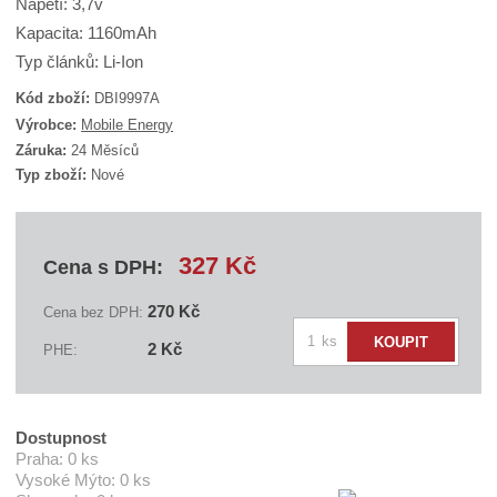
Napětí: 3,7v
Kapacita: 1160mAh
Typ článků: Li-Ion
Kód zboží:
DBI9997A
K
Výrobce:
Mobile Energy
ó
Záruka:
24 Měsíců
d
Typ zboží:
Nové
d
o
d
a
v
327 Kč
Cena s DPH:
a
t
e
270 Kč
Cena bez DPH:
l
Z
e
ks
KOUPIT
2 Kč
PHE:
:
m
B
ě
A
n
F
O
i
Dostupnost
D
t
Praha:
0 ks
B
I
Vysoké Mýto:
0 ks
p
9