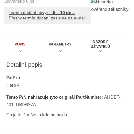
Slovensko
0 ks
o
9
č
9
Termín dodání obvykle
5 – 10 dní.
7
e
Přesný termín dodání zašleme na e-mail.
A
t
NÁZORY
POPIS
PARAMETRY
UŽIVATELŮ
Detailní popis
GoPro
Hero 4,
Tento P/N nahrazuje tyto originál PartNumber:
AHDBT-
401, DBI9997A
Co je to PartNo. a kde ho najdu