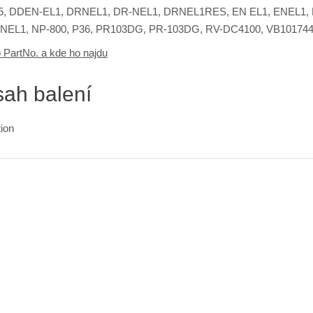
, DDEN-EL1, DRNEL1, DR-NEL1, DRNEL1RES, EN EL1, ENEL1, E
EL1, NP-800, P36, PR103DG, PR-103DG, RV-DC4100, VB101744
o PartNo. a kde ho najdu
ah balení
tion