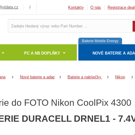
vtdata.cz
Kontakty
O nás
Registrace deal
Baterie Mobile Energy
PC A NB DOPLŇKY
NOVÉ BATERIE A AD
ana
Nové baterie a adaptéry
Baterie a nabíječky do fotoaparátu
Nikon
rie do FOTO Nikon CoolPix 4300
ERIE DURACELL DRNEL1 - 7.4V