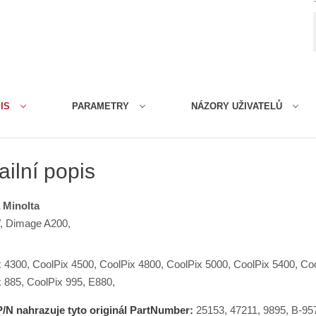
IS
PARAMETRY
NÁZORY UŽIVATELŮ
ailní popis
 Minolta
 Dimage A200,
 4300, CoolPix 4500, CoolPix 4800, CoolPix 5000, CoolPix 5400, Coo
 885, CoolPix 995, E880,
P/N nahrazuje tyto originál PartNumber:
25153, 47211, 9895, B-9