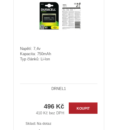
Napětí: 7,4v
Kapacita: 750mAh
Typ článků: Li-Ion
DRNEL1
496 Kč
KOUPIT
410 Kč bez DPH
Sklad:
Na dotaz