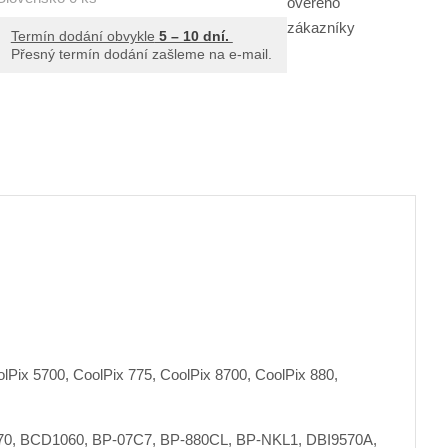
2
N
č
8
E
Termín dodání obvykle
5 – 10 dní.
0
L
e
Přesný termín dodání zašleme na e-mail.
9
1
t
lPix 5700, CoolPix 775, CoolPix 8700, CoolPix 880,
570, BCD1060, BP-07C7, BP-880CL, BP-NKL1, DBI9570A,