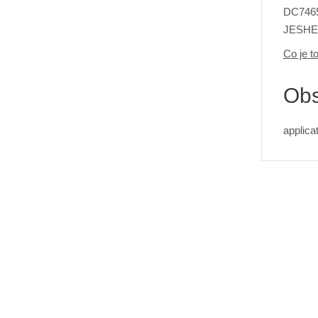
DC7465
JESHEN
Co je t
Obs
applica