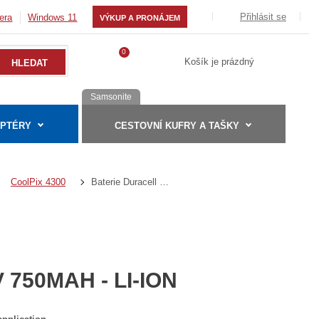
Přihlásit se
era
Windows 11
VÝKUP A PRONÁJEM
0
Košík je prázdný
Samsonite
APTÉRY
CESTOVNÍ KUFRY A TAŠKY
Baterie Duracell DRNEL1 - 7.4v 750mAh - Li-Ion
CoolPix 4300
 750MAH - LI-ION