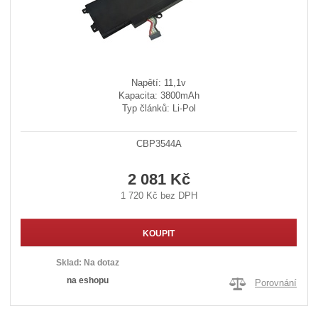
Napětí: 11,1v
Kapacita: 3800mAh
Typ článků: Li-Pol
CBP3544A
2 081 Kč
1 720 Kč bez DPH
KOUPIT
Sklad:
Na dotaz
na eshopu
Porovnání