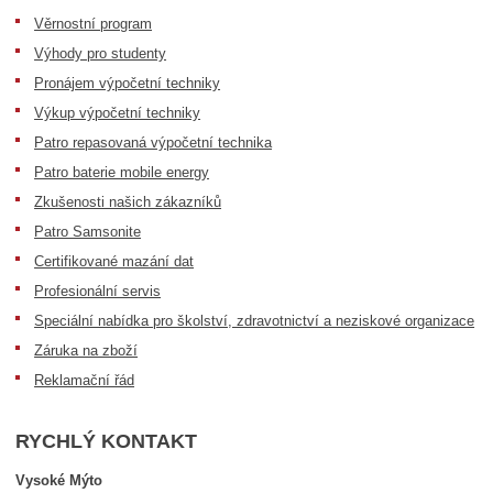
Věrnostní program
Výhody pro studenty
Pronájem výpočetní techniky
Výkup výpočetní techniky
Patro repasovaná výpočetní technika
Patro baterie mobile energy
Zkušenosti našich zákazníků
Patro Samsonite
Certifikované mazání dat
Profesionální servis
Speciální nabídka pro školství, zdravotnictví a neziskové organizace
Záruka na zboží
Reklamační řád
RYCHLÝ KONTAKT
Vysoké Mýto