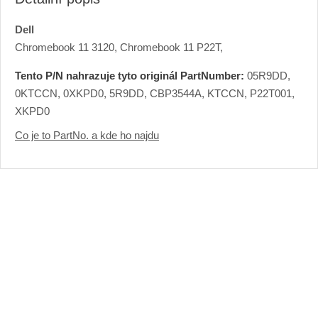
Dell
Chromebook 11 3120, Chromebook 11 P22T,
Tento P/N nahrazuje tyto originál PartNumber:
05R9DD,
0KTCCN, 0XKPD0, 5R9DD, CBP3544A, KTCCN, P22T001,
XKPD0
Co je to PartNo. a kde ho najdu