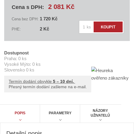
v
2 081 Kč
Cena s DPH:
a
t
e
1 720 Kč
Cena bez DPH:
l
Z
e
ks
KOUPIT
2 Kč
PHE:
:
m
B
ě
A
n
N
B
i
Dostupnost
C
t
Praha:
0 ks
B
P
Vysoké Mýto:
0 ks
p
3
Slovensko
0 ks
o
5
č
4
Termín dodání obvykle
5 – 10 dní.
4
e
Přesný termín dodání zašleme na e-mail.
A
t
NÁZORY
POPIS
PARAMETRY
UŽIVATELŮ
Detailní popis