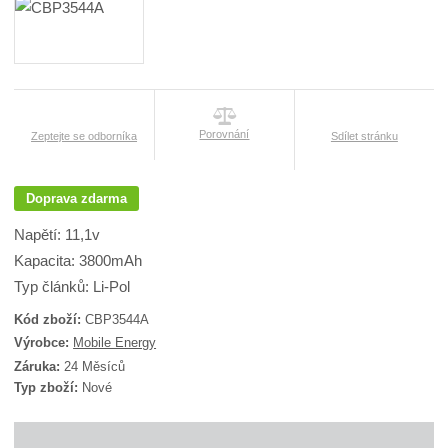
Porovnání
Zeptejte se odborníka
Sdílet stránku
Doprava zdarma
Napětí: 11,1v
Kapacita: 3800mAh
Typ článků: Li-Pol
Kód zboží:
CBP3544A
K
Výrobce:
Mobile Energy
ó
Záruka:
24 Měsíců
d
Typ zboží:
Nové
d
o
d
a