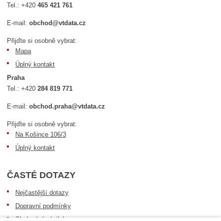
Tel.:
+420
465 421 761
E-mail:
obchod@vtdata.cz
Přijďte si osobně vybrat:
Mapa
Úplný kontakt
Praha
Tel.:
+420
284 819 771
E-mail:
obchod.praha@vtdata.cz
Přijďte si osobně vybrat:
Na Košince 106/3
Úplný kontakt
ČASTÉ DOTAZY
Nejčastější dotazy
Dopravní podmínky
Sledování zásilek