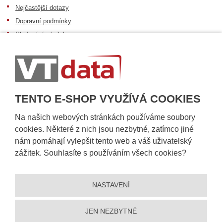
Nejčastější dotazy
Dopravní podmínky
Sledování zásilek
Postup při převzetí zásilky
Informace k dostupnosti zboží
Obecné informace
TENTO E-SHOP VYUŽÍVÁ COOKIES
Na našich webových stránkách používáme soubory
cookies. Některé z nich jsou nezbytné, zatímco jiné
nám pomáhají vylepšit tento web a váš uživatelský
zážitek. Souhlasíte s používáním všech cookies?
NASTAVENÍ
© 2026, VT DATA, a.s.
Prohlášení o přístupnosti
|
Ochrana osobních údajů
|
Mapa stránek
|
|
Nastavení cookies
JEN NEZBYTNÉ
Vytvořila
eBRÁNA