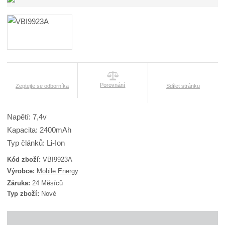
Porovnání
Zeptejte se odborníka
Sdílet stránku
Napětí: 7,4v
Kapacita: 2400mAh
Typ článků: Li-Ion
Kód zboží:
VBI9923A
K
Výrobce:
Mobile Energy
ó
Záruka:
24 Měsíců
d
Typ zboží:
Nové
d
o
d
a