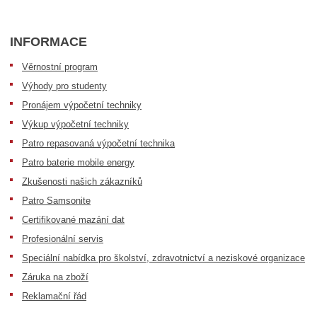
INFORMACE
Věrnostní program
Výhody pro studenty
Pronájem výpočetní techniky
Výkup výpočetní techniky
Patro repasovaná výpočetní technika
Patro baterie mobile energy
Zkušenosti našich zákazníků
Patro Samsonite
Certifikované mazání dat
Profesionální servis
Speciální nabídka pro školství, zdravotnictví a neziskové organizace
Záruka na zboží
Reklamační řád