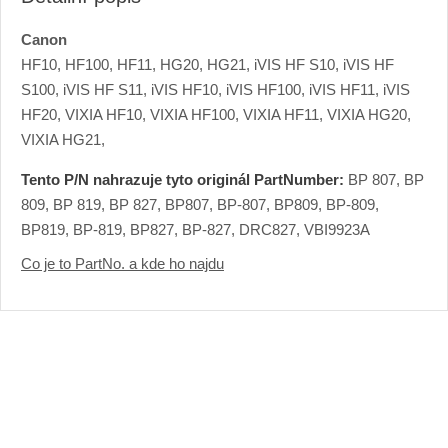
Canon
HF10, HF100, HF11, HG20, HG21, iVIS HF S10, iVIS HF
S100, iVIS HF S11, iVIS HF10, iVIS HF100, iVIS HF11, iVIS
HF20, VIXIA HF10, VIXIA HF100, VIXIA HF11, VIXIA HG20,
VIXIA HG21,
Tento P/N nahrazuje tyto originál PartNumber:
BP 807, BP
809, BP 819, BP 827, BP807, BP-807, BP809, BP-809,
BP819, BP-819, BP827, BP-827, DRC827, VBI9923A
Co je to PartNo. a kde ho najdu