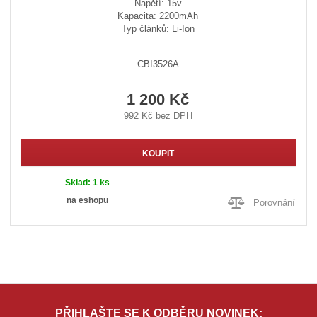
Napětí: 15v
Kapacita: 2200mAh
Typ článků: Li-Ion
CBI3526A
1 200 Kč
992 Kč bez DPH
KOUPIT
Sklad:
1 ks
na eshopu
Porovnání
PŘIHLAŠTE SE K ODBĚRU NOVINEK: