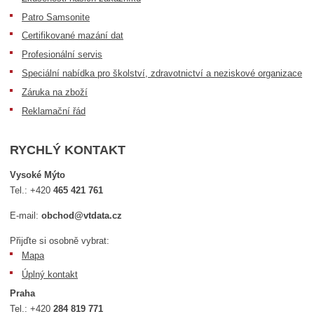
Patro Samsonite
Certifikované mazání dat
Profesionální servis
Speciální nabídka pro školství, zdravotnictví a neziskové organizace
Záruka na zboží
Reklamační řád
RYCHLÝ KONTAKT
Vysoké Mýto
Tel.:
+420
465 421 761
E-mail:
obchod@vtdata.cz
Přijďte si osobně vybrat:
Mapa
Úplný kontakt
Praha
Tel.:
+420
284 819 771