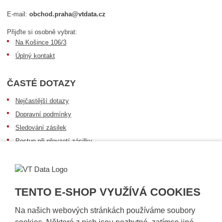
E-mail:
obchod.praha@vtdata.cz
Přijďte si osobně vybrat:
Na Košince 106/3
Úplný kontakt
ČASTÉ DOTAZY
Nejčastější dotazy
Dopravní podmínky
Sledování zásilek
Postup při převzetí zásilky
Informace k dostupnosti zboží
Obecné informace
TENTO E-SHOP VYUŽÍVÁ COOKIES
Na našich webových stránkách používáme soubory