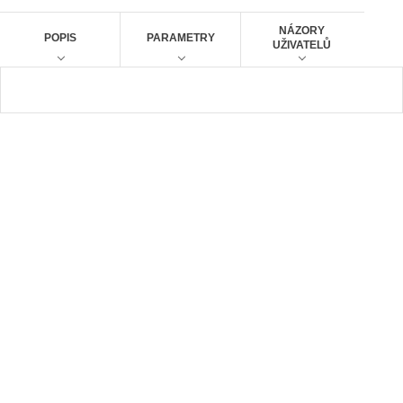
č
2
6
e
NÁZORY
POPIS
PARAMETRY
A
UŽIVATELŮ
t