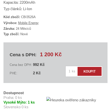
Kapacita: 2200mAh
Typ článků: Li-Ion
Kód zboží:
CBI3526A
K
Výrobce:
Mobile Energy
ó
Záruka:
24 Měsíců
d
Typ zboží:
Nové
d
o
d
a
v
1 200 Kč
Cena s DPH:
a
t
e
992 Kč
Cena bez DPH:
l
Z
e
ks
KOUPIT
2 Kč
PHE:
:
m
B
ě
A
n
N
B
i
Dostupnost
C
t
Praha:
0 ks
B
I
Vysoké Mýto:
1 ks
p
3
Slovensko
0 ks
o
5