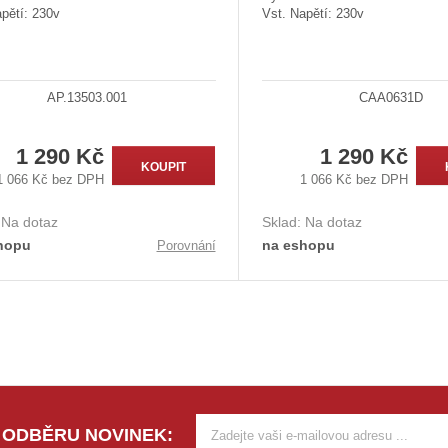
pětí: 230v
Vst. Napětí: 230v
AP.13503.001
CAA0631D
1 290 Kč
1 290 Kč
KOUPIT
1 066 Kč bez DPH
1 066 Kč bez DPH
:
Na dotaz
Sklad:
Na dotaz
hopu
na eshopu
Porovnání
 ODBĚRU NOVINEK: