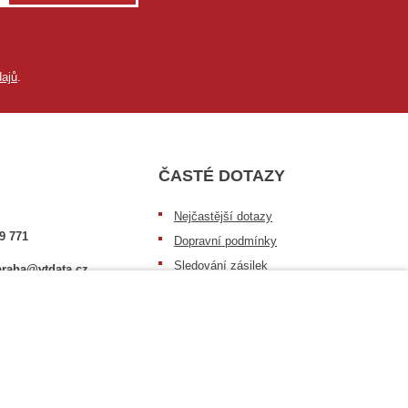
ajů
.
ČASTÉ DOTAZY
Nejčastější dotazy
9 771
Dopravní podmínky
Sledování zásilek
raha@vtdata.cz
Postup při převzetí zásilky
 vybrat:
Informace k dostupnosti zboží
6/3
Obecné informace