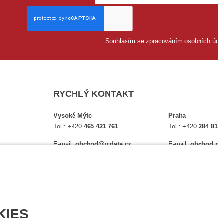
Souhlasím se
zpracováním osobních úd
RYCHLÝ KONTAKT
Vysoké Mýto
Praha
Tel.:
+420
465 421 761
Tel.:
+420
284 81
E-mail:
obchod@vtdata.cz
E-mail:
obchod.p
lství,
Přijďte si osobně vybrat:
Přijďte si osobně
é
Mapa
Na Košince 10
Úplný kontakt
Úplný kontakt
KIES