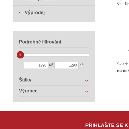
Vst. Na
Výprodej
Podrobné filtrování
Sklad
Kč
Kč
na es
Štítky
Výrobce
PŘIHLAŠTE SE K