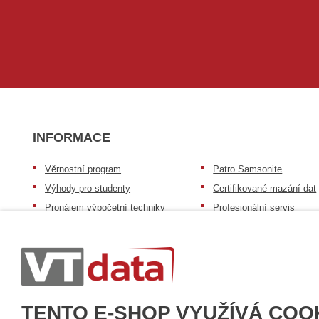
INFORMACE
Věrnostní program
Patro Samsonite
Výhody pro studenty
Certifikované mazání dat
Pronájem výpočetní techniky
Profesionální servis
Výkup výpočetní techniky
Speciální nabídka pro ško
zdravotnictví a neziskov
Patro repasovaná výpočetní
organizace
technika
Záruka na zboží
Patro baterie mobile energy
Reklamační řád
Zkušenosti našich zákazníků
TENTO E-SHOP VYUŽÍVÁ COO