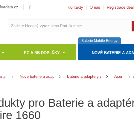
vtdata.cz
Kontakty
O nás
Registrace deal
Baterie Mobile Energy
PC A NB DOPLŇKY
NOVÉ BATERIE A AD
ana
Nové baterie a adaptéry
Baterie a adaptéry do notebooků
Acer
dukty pro Baterie a adapté
ire 1660