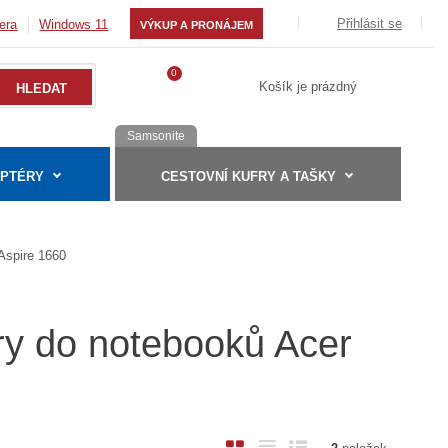
Přihlásit se
era
Windows 11
VÝKUP A PRONÁJEM
0
Košík je prázdný
Samsonite
APTÉRY
CESTOVNÍ KUFRY A TAŠKY
Aspire 1660
ry do notebooků Acer
O
T
Ř