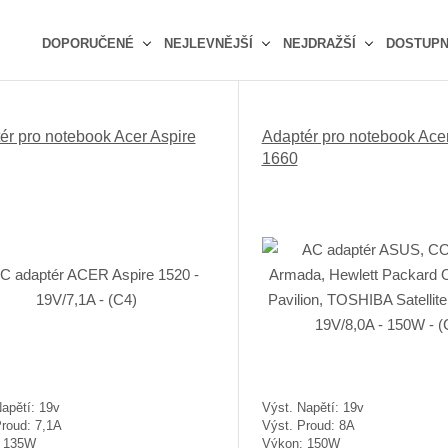
DOPORUČENÉ
NEJLEVNĚJŠÍ
NEJDRAŽŠÍ
DOSTUP
Ř
a
z
ér pro notebook Acer Aspire
Adaptér pro notebook Acer
e
1660
n
í
p
r
o
d
u
k
t
ů
apětí: 19v
Výst. Napětí: 19v
Proud: 7,1A
Výst. Proud: 8A
: 135W
Výkon: 150W