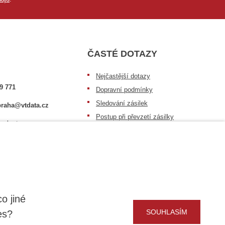
ČASTÉ DOTAZY
Nejčastější dotazy
9 771
Dopravní podmínky
Sledování zásilek
raha@vtdata.cz
Postup při převzetí zásilky
 vybrat:
Informace k dostupnosti zboží
6/3
Obecné informace
o jiné
SOUHLASÍM
es?