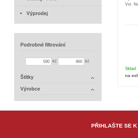
Vst. Na
Výprodej
Podrobné filtrování
Kč
Kč
Sklad
na es
Štítky
Výrobce
PŘIHLAŠTE SE K