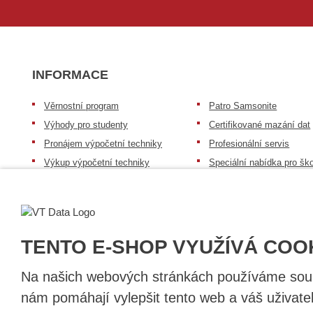
INFORMACE
Věrnostní program
Patro Samsonite
Výhody pro studenty
Certifikované mazání dat
Pronájem výpočetní techniky
Profesionální servis
Výkup výpočetní techniky
Speciální nabídka pro ško
zdravotnictví a neziskov
Patro repasovaná výpočetní
organizace
technika
Záruka na zboží
Patro baterie mobile energy
Reklamační řád
Zkušenosti našich zákazníků
TENTO E-SHOP VYUŽÍVÁ COO
Na našich webových stránkách používáme soubo
nám pomáhají vylepšit tento web a váš uživate