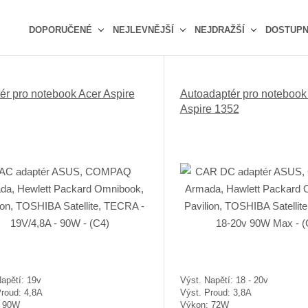
DOPORUČENÉ
NEJLEVNĚJŠÍ
NEJDRAŽŠÍ
DOSTUP
Ř
a
z
ér pro notebook Acer Aspire
Autoadaptér pro notebook
e
Aspire 1352
n
í
p
r
o
d
u
k
t
ů
apětí: 19v
Výst. Napětí: 18 - 20v
Proud: 4,8A
Výst. Proud: 3,8A
: 90W
Výkon: 72W