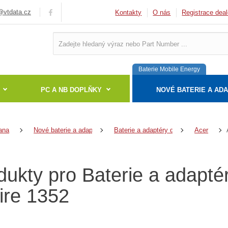
vtdata.cz
Kontakty
O nás
Registrace deal
Baterie Mobile Energy
PC A NB DOPLŇKY
NOVÉ BATERIE A AD
ana
Nové baterie a adaptéry
Baterie a adaptéry do notebooků
Acer
dukty pro Baterie a adapté
ire 1352