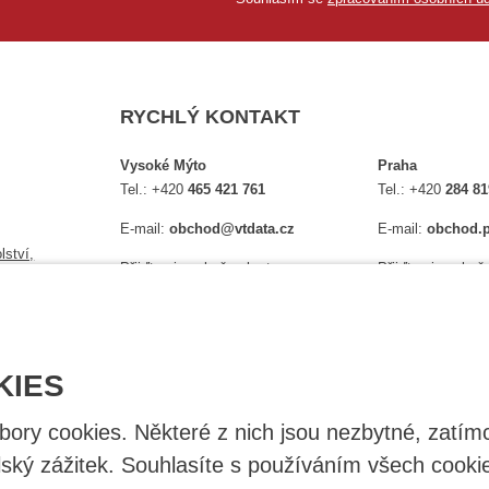
RYCHLÝ KONTAKT
Vysoké Mýto
Praha
Tel.:
+420
465 421 761
Tel.:
+420
284 81
E-mail:
obchod@vtdata.cz
E-mail:
obchod.p
lství,
Přijďte si osobně vybrat:
Přijďte si osobně
é
Mapa
Na Košince 10
Úplný kontakt
Úplný kontakt
KIES
ry cookies. Některé z nich jsou nezbytné, zatímc
lský zážitek. Souhlasíte s používáním všech cooki