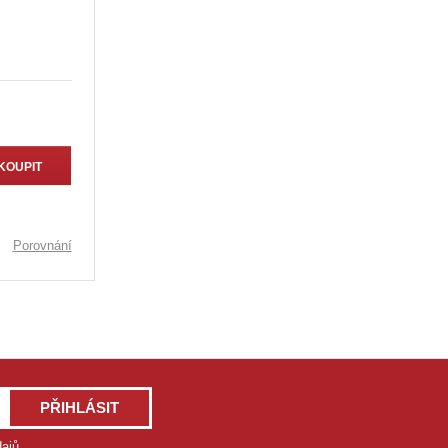
KOUPIT
Porovnání
PŘIHLÁSIT
ajů
.