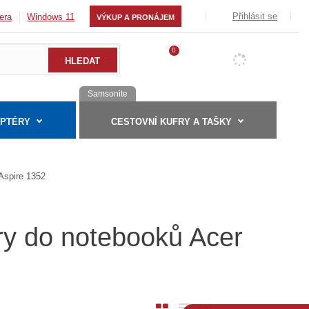
Přihlásit se
era
Windows 11
VÝKUP A PRONÁJEM
0
Samsonite
APTÉRY
CESTOVNÍ KUFRY A TAŠKY
Aspire 1352
ry do notebooků Acer
O
T
Ř