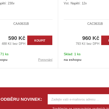
pětí: 230v
Vst. Napětí: 12v
CAA0631B
CAC0631B
590 Kč
960 Kč
KOUPIT
488 Kč bez DPH
793 Kč bez DPH
:
71 ks
Sklad:
1 ks
hopu
na eshopu
Porovnání
 ODBĚRU NOVINEK:
Souhlasím se
zpracováním osobních úd