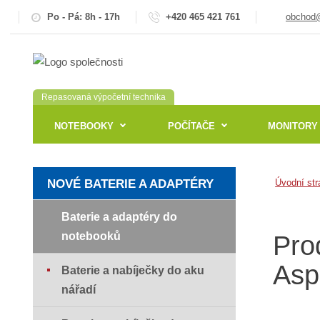
Po - Pá: 8h - 17h
+420 465 421 761
obchod@
Repasovaná výpočetní technika
NOTEBOOKY
POČÍTAČE
MONITORY
NOVÉ BATERIE A ADAPTÉRY
Úvodní str
Baterie a adaptéry do
notebooků
Pro
Asp
Baterie a nabíječky do aku
nářadí