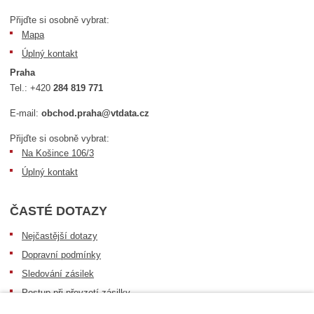
Přijďte si osobně vybrat:
Mapa
Úplný kontakt
Praha
Tel.:
+420
284 819 771
E-mail:
obchod.praha@vtdata.cz
Přijďte si osobně vybrat:
Na Košince 106/3
Úplný kontakt
ČASTÉ DOTAZY
Nejčastější dotazy
Dopravní podmínky
Sledování zásilek
Postup při převzetí zásilky
Informace k dostupnosti zboží