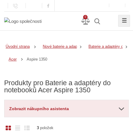
0
☰
Úvodní strana
Nové baterie a adaptéry
Baterie a adaptéry do no
Aspire 1350
Acer
Produkty pro Baterie a adaptéry do
notebooků Acer Aspire 1350
Zobrazit nákupního asistenta
O
T
Ř
3
položek