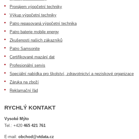
Pronájem výpočetní techniky
Výkup výpočetní techniky
Patro repasovaná výpočetní technika
Patro baterie mobile energy
Zkušenosti našich zákazníků
Patro Samsonite
Certifikované mazání dat
Profesionální servis
Speciální nabídka pro školství, zdravotnictví a neziskové organizace
Záruka na zboží
Reklamační řád
RYCHLÝ KONTAKT
Vysoké Mýto
Tel.:
+420
465 421 761
E-mail:
obchod@vtdata.cz