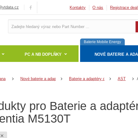
vtdata.cz
Kontakty
O nás
Registrace deal
Baterie Mobile Energy
PC A NB DOPLŇKY
NOVÉ BATERIE A AD
ana
Nové baterie a adaptéry
Baterie a adaptéry do notebooků
AST
dukty pro Baterie a adapt
entia M5130T