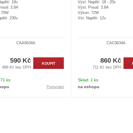
apětí: 19v
Výst. Napětí: 18 - 20v
Proud: 3,8A
Výst. Proud: 3,8A
: 70W
Výkon: 72W
pětí: 230v
Vst. Napětí: 12v
CAA0634A
CAC0634A
590 Kč
860 Kč
KOUPIT
488 Kč bez DPH
711 Kč bez DPH
:
71 ks
Sklad:
1 ks
hopu
na eshopu
Porovnání