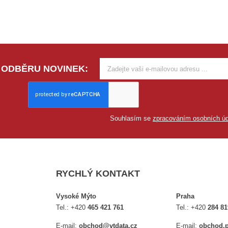
 ODBĚRU NOVINEK:
Souhlasím se
zpracováním osobních úd
RYCHLÝ KONTAKT
Vysoké Mýto
Praha
Tel.:
+420
465 421 761
Tel.:
+420
284 81
E-mail:
obchod@vtdata.cz
E-mail:
obchod.p