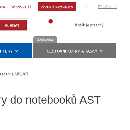
Přihlásit se
era
Windows 11
VÝKUP A PRONÁJEM
0
Košík je prázdný
Samsonite
APTÉRY
CESTOVNÍ KUFRY A TAŠKY
Ascentia M5130T
éry do notebooků AST