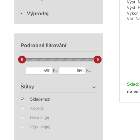
Výst. N
Výst. 
Výprodej
Výkon
Vst. Na
Podrobné filtrování
Kč
Kč
Sklad
Štítky
na es
Skladem
(2)
Akce
(0)
Novinka
(0)
Výprodej
(0)