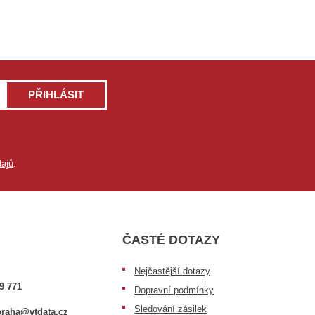
PŘIHLÁSIT
ajů
.
ČASTÉ DOTAZY
Nejčastější dotazy
9 771
Dopravní podmínky
Sledování zásilek
raha@vtdata.cz