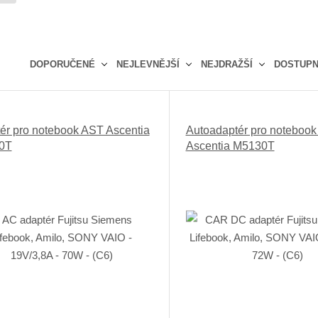
DOPORUČENÉ
NEJLEVNĚJŠÍ
NEJDRAŽŠÍ
DOSTUP
Ř
a
z
ér pro notebook AST Ascentia
Autoadaptér pro noteboo
e
0T
Ascentia M5130T
n
í
p
r
o
d
u
k
t
ů