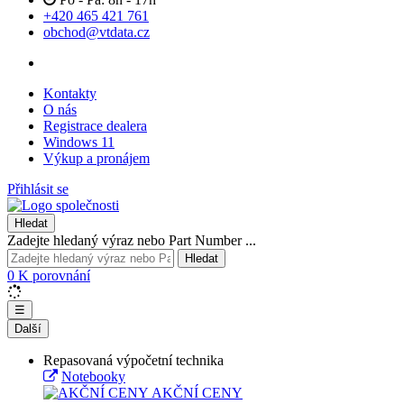
+420 465 421 761
obchod@vtdata.cz
Kontakty
O nás
Registrace dealera
Windows 11
Výkup a pronájem
Přihlásit se
Hledat
Zadejte hledaný výraz nebo Part Number ...
Hledat
0
K porovnání
☰
Další
Repasovaná výpočetní technika
Notebooky
AKČNÍ CENY