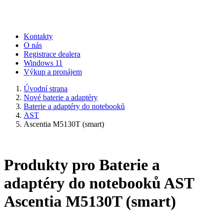
Kontakty
O nás
Registrace dealera
Windows 11
Výkup a pronájem
Úvodní strana
Nové baterie a adaptéry
Baterie a adaptéry do notebooků
AST
Ascentia M5130T (smart)
Produkty pro Baterie a
adaptéry do notebooků AST
Ascentia M5130T (smart)