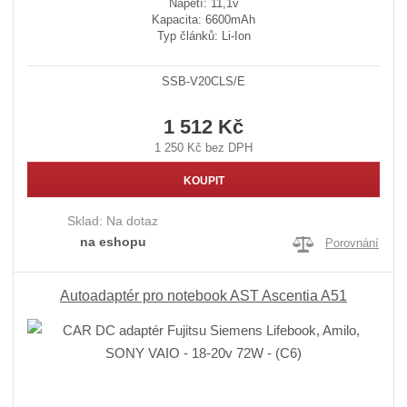
Napětí: 11,1v
Kapacita: 6600mAh
Typ článků: Li-Ion
SSB-V20CLS/E
1 512 Kč
1 250 Kč bez DPH
KOUPIT
Sklad:
Na dotaz
na eshopu
Porovnání
Autoadaptér pro notebook AST Ascentia A51