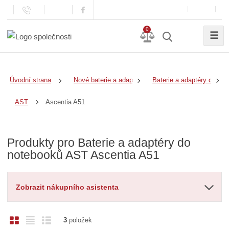
0
☰
Úvodní strana
Nové baterie a adaptéry
Baterie a adaptéry do no
Ascentia A51
AST
Produkty pro Baterie a adaptéry do
notebooků AST Ascentia A51
Zobrazit nákupního asistenta
O
T
Ř
3
položek