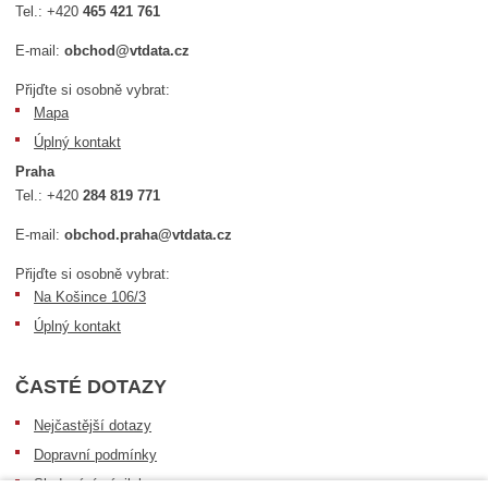
Tel.:
+420
465 421 761
E-mail:
obchod@vtdata.cz
Přijďte si osobně vybrat:
Mapa
Úplný kontakt
Praha
Tel.:
+420
284 819 771
E-mail:
obchod.praha@vtdata.cz
Přijďte si osobně vybrat:
Na Košince 106/3
Úplný kontakt
ČASTÉ DOTAZY
Nejčastější dotazy
Dopravní podmínky
Sledování zásilek