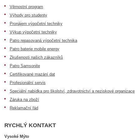
Věrnostní program
Výhody pro studenty
Pronájem výpočetní techniky
Výkup výpočetní techniky
Patro repasovaná výpočetní technika
Patro baterie mobile energy
Zkušenosti našich zákazníků
Patro Samsonite
Certifikované mazání dat
Profesionální servis
Speciální nabídka pro školství, zdravotnictví a neziskové organizace
Záruka na zboží
Reklamační řád
RYCHLÝ KONTAKT
Vysoké Mýto