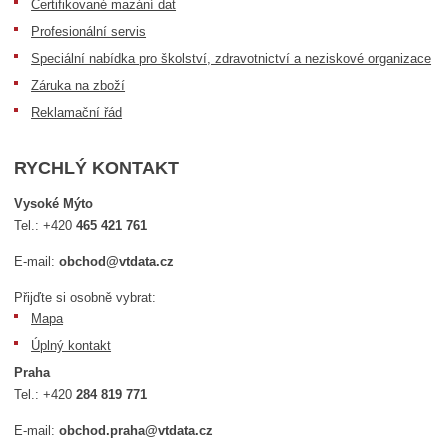
Certifikované mazání dat
Profesionální servis
Speciální nabídka pro školství, zdravotnictví a neziskové organizace
Záruka na zboží
Reklamační řád
RYCHLÝ KONTAKT
Vysoké Mýto
Tel.:
+420
465 421 761
E-mail:
obchod@vtdata.cz
Přijďte si osobně vybrat:
Mapa
Úplný kontakt
Praha
Tel.:
+420
284 819 771
E-mail:
obchod.praha@vtdata.cz