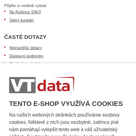
Přijďte si osobně vybrat:
Na Košince 106/3
Úplný kontakt
ČASTÉ DOTAZY
Nejčastější dotazy
Dopravní podmínky
Sledování zásilek
Postup při převzetí zásilky
Informace k dostupnosti zboží
Obecné informace
TENTO E-SHOP VYUŽÍVÁ COOKIES
Na našich webových stránkách používáme soubory
cookies. Některé z nich jsou nezbytné, zatímco jiné
nám pomáhají vylepšit tento web a váš uživatelský