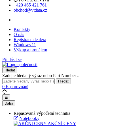
+420 465 421 761
obchod@vtdata.cz
Kontakty
O nás
Registrace dealera
Windows 11
Výkup a pronájem
Přihlásit se
Hledat
Zadejte hledaný výraz nebo Part Number ...
Hledat
0
K porovnání
☰
Další
Repasovaná výpočetní technika
Notebooky
AKČNÍ CENY