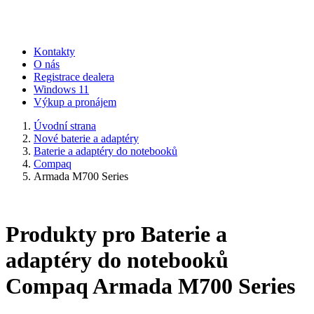
Kontakty
O nás
Registrace dealera
Windows 11
Výkup a pronájem
Úvodní strana
Nové baterie a adaptéry
Baterie a adaptéry do notebooků
Compaq
Armada M700 Series
Produkty pro Baterie a
adaptéry do notebooků
Compaq Armada M700 Series