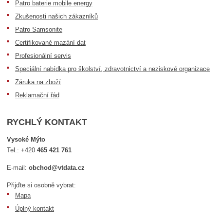
Patro baterie mobile energy
Zkušenosti našich zákazníků
Patro Samsonite
Certifikované mazání dat
Profesionální servis
Speciální nabídka pro školství, zdravotnictví a neziskové organizace
Záruka na zboží
Reklamační řád
RYCHLÝ KONTAKT
Vysoké Mýto
Tel.:
+420
465 421 761
E-mail:
obchod@vtdata.cz
Přijďte si osobně vybrat:
Mapa
Úplný kontakt