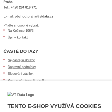
Praha
Tel.:
+420
284 819 771
E-mail:
obchod.praha@vtdata.cz
Přijďte si osobně vybrat:
Na Košince 106/3
Úplný kontakt
ČASTÉ DOTAZY
Nejčastější dotazy
Dopravní podmínky
Sledování zásilek
Postup při převzetí zásilky
Informace k dostupnosti zboží
Obecné informace
TENTO E-SHOP VYUŽÍVÁ COOKIES