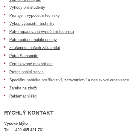
Výhody pro studenty
Pronájem výpočetní techniky
Výkup výpočetní techniky
Patro repasovaná výpočetní technika
Patro baterie mobile energy
Zkušenosti našich zákazníků
Patro Samsonite
Certifikované mazání dat
Profesionální servis
Speciální nabídka pro školství, zdravotnictví a neziskové organizace
Záruka na zboží
Reklamační řád
RYCHLÝ KONTAKT
Vysoké Mýto
Tel.:
+420
465 421 761