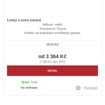
Lehký a extra odolný
Velikost: velké;
Konstrukce: Pevná
Vzhled: na kolečkách;rozšiřitelný;spinner;
MD8*003
od
3 364 Kč
2 780 Kč bez DPH
DETAIL
Sklad:
5 ks
na eshopu
Porovnání