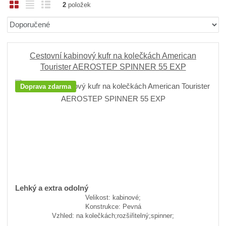
O
T
Ř
2
položek
b
a
á
Ř
r
b
d
a
á
u
k
z
z
l
o
e
Cestovní kabinový kufr na kolečkách American
n
k
k
v
Tourister AEROSTEP SPINNER 55 EXP
í
o
o
ý
Doprava zdarma
p
v
v
v
r
ý
ý
ý
o
v
v
p
d
ý
ý
i
u
p
p
s
k
i
i
t
ů
s
s
Lehký a extra odolný
Velikost: kabinové;
Konstrukce: Pevná
Vzhled: na kolečkách;rozšiřitelný;spinner;