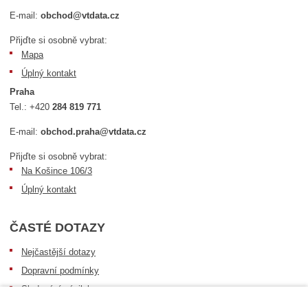
E-mail:
obchod@vtdata.cz
Přijďte si osobně vybrat:
Mapa
Úplný kontakt
Praha
Tel.:
+420
284 819 771
E-mail:
obchod.praha@vtdata.cz
Přijďte si osobně vybrat:
Na Košince 106/3
Úplný kontakt
ČASTÉ DOTAZY
Nejčastější dotazy
Dopravní podmínky
Sledování zásilek
Postup při převzetí zásilky