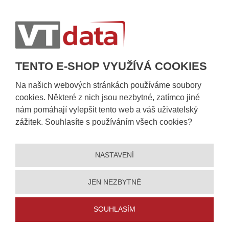
Postup při převzetí zásilky
Informace k dostupnosti zboží
Obecné informace
TENTO E-SHOP VYUŽÍVÁ COOKIES
Na našich webových stránkách používáme soubory
cookies. Některé z nich jsou nezbytné, zatímco jiné
nám pomáhají vylepšit tento web a váš uživatelský
zážitek. Souhlasíte s používáním všech cookies?
NASTAVENÍ
© 2026, VT DATA, a.s.
Prohlášení o přístupnosti
|
Ochrana osobních údajů
|
Mapa stránek
|
|
Nastavení cookies
JEN NEZBYTNÉ
Vytvořila
eBRÁNA
SOUHLASÍM
5% slevu