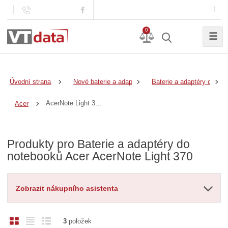
0
☰
Úvodní strana
Nové baterie a adaptéry
Baterie a adaptéry do no
AcerNote Light 370
Acer
Produkty pro Baterie a adaptéry do
notebooků Acer AcerNote Light 370
Zobrazit nákupního asistenta
O
T
Ř
3
položek