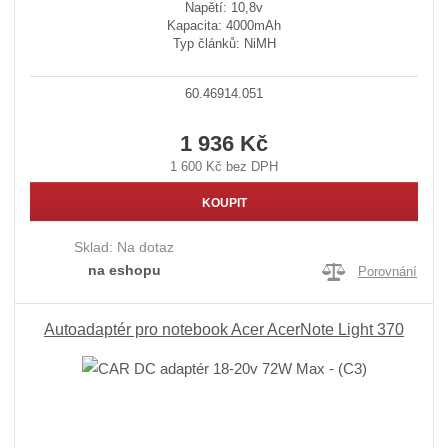
Napětí: 10,8v
Kapacita: 4000mAh
Typ článků: NiMH
60.46914.051
1 936 Kč
1 600 Kč bez DPH
KOUPIT
Sklad:
Na dotaz
na eshopu
Porovnání
Autoadaptér pro notebook Acer AcerNote Light 370